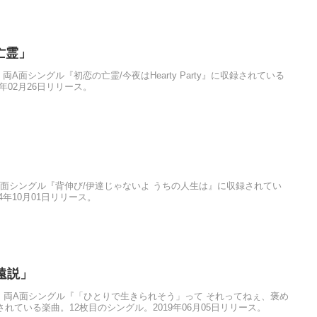
の亡霊」
」は、両A面シングル『初恋の亡霊/今夜はHearty Party』に収録されている
年02月26日リリース。
」
」は、両A面シングル『背伸び/伊達じゃないよ うちの人生は』に収録されてい
4年10月01日リリース。
永遠説」
永遠説」は、両A面シングル『「ひとりで生きられそう」って それってねぇ、褒め
されている楽曲。12枚目のシングル。2019年06月05日リリース。