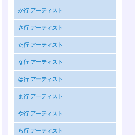
嵐
か行 アーティスト
安室奈美恵
KAT-TUN
絢香
さ行 アーティスト
KANA-BOON
アンジュルム
THE RAMPAGE from EXILE TRIBE
カントリー・ガールズ
た行 アーティスト
あいみょん
三代目 J SOUL BROTHERS from EXILE
GARNiDELiA
藍井エイル
タッキー＆翼
TRIBE
な行 アーティスト
神様、僕は気づいてしまった
雨宮天
高橋優
サンボマスター
COLOR CREATION
麻倉もも
ナオト・インティライミ
竹達彩奈
は行 アーティスト
THE イナズマ戦隊
安月名莉子
nano.RIPE
DAOKO
The Birthday
Kis-My-Ft2
BUMP OF CHICKEN
足立佳奈
ナナヲアカリ
ま行 アーティスト
the peggies
King & Prince
back number
[Alexandros]
夏川椎菜
ChouCho
SILENT SIREN
King Gnu
前島麻由
Perfume
ASIAN KUNG-FU GENERATION
や行 アーティスト
中田ヤスタカ
超特急
佐々木恵梨
9mm Parabellum Bullet
マカロニえんぴつ
HYDE
androp
やなぎなぎ
佐咲紗花
XOX
まねきケチャ
ら行 アーティスト
BACK-ON
Ivy to Fraudulent Game
NiziU
つばきファクトリー