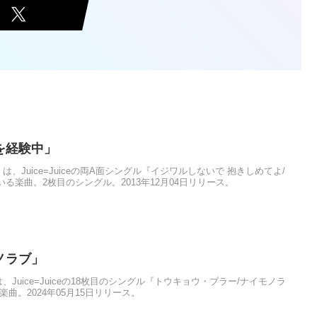
めてを経験中」
験中」は、Juice=Juiceの両A面シングル『イジワルしないで 抱きしめてよ/
る楽曲。2枚目のシングル。2013年12月04日リリース。
モノラブ」
ブ」は、Juice=Juiceの18枚目のシングル『トウキョウ・ブラー/ナイモノラ
曲。2024年05月15日リリース。