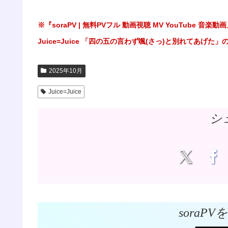
※『soraPV | 無料PVフル 動画視聴 MV YouTub
Juice=Juice 「四の五の言わず颯(さっ)と別れてあ
2025年10月
Juice=Juice
シ
soraP