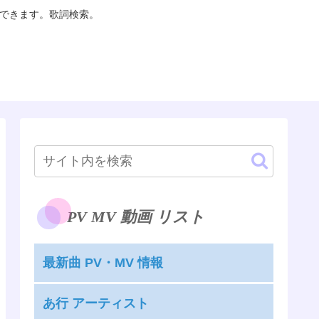
聴できます。歌詞検索。
PV MV 動画 リスト
最新曲 PV・MV 情報
あ行 アーティスト