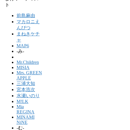
ト
前島麻由
マカロニえ
んぴつ
まねきケチ
ャ
MAP6
-み-
Mr.Children
MISIA
Mrs. GREEN
APPLE
三浦大知
宮本浩次
水瀬いのり
M!LK
Mia
REGINA
MINAMI
NiNE
-む-