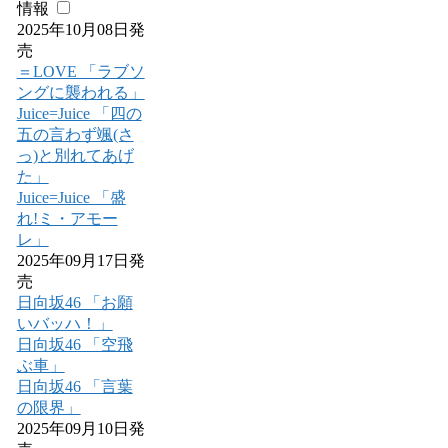
情報
2025年10月08日発
売
＝LOVE 「ラブソ
ングに襲われる」
Juice=Juice 「四の
五の言わず颯(さ
っ)と別れてあげ
た」
Juice=Juice 「盛
れ!ミ・アモー
レ」
2025年09月17日発
売
日向坂46 「お願
いバッハ！」
日向坂46 「空飛
ぶ車」
日向坂46 「言葉
の限界」
2025年09月10日発