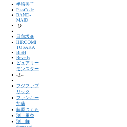
半崎美子
PassCode
BAND-
MAID
-ひ-
日向坂46
HIROOMI
TOSAKA
BiSH
Beverly
ピュアリー
モンスター
-ふ-
フジファブ
リック
ファンキー
加藤
藤原さくら
渕上里奈
渕上舞