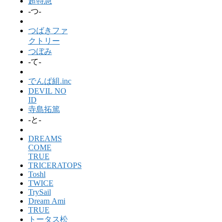
超特急
-つ-
つばきファ
クトリー
つぼみ
-て-
でんぱ組.inc
DEVIL NO
ID
寺島拓篤
-と-
DREAMS
COME
TRUE
TRICERATOPS
Toshl
TWICE
TrySail
Dream Ami
TRUE
トータス松