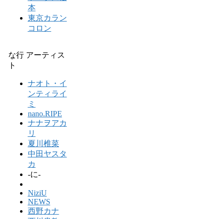
本
東京カラン
コロン
な行 アーティス
ト
ナオト・イ
ンティライ
ミ
nano.RIPE
ナナヲアカ
リ
夏川椎菜
中田ヤスタ
カ
-に-
NiziU
NEWS
西野カナ