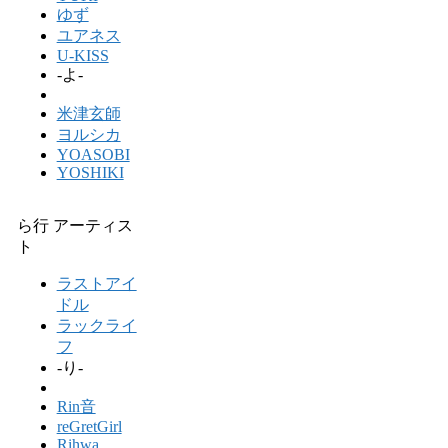
ゆず
ユアネス
U-KISS
-よ-
米津玄師
ヨルシカ
YOASOBI
YOSHIKI
ら行 アーティス
ト
ラストアイ
ドル
ラックライ
フ
-り-
Rin音
reGretGirl
Rihwa