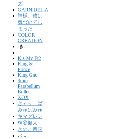
ズ
GARNiDELiA
神様、僕は
気づいてし
まった
COLOR
CREATION
-き-
Kis-My-Ft2
King &
Prince
King Gnu
9mm
Parabellum
Bullet
XOX
きゃりーぱ
みゅぱみゅ
キマグレン
桐谷健太
きのこ帝国
-く-