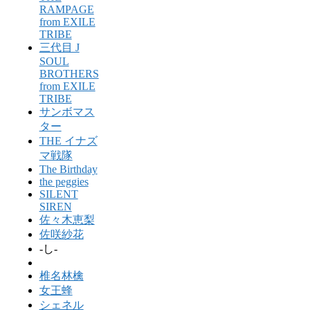
RAMPAGE
from EXILE
TRIBE
三代目 J
SOUL
BROTHERS
from EXILE
TRIBE
サンボマス
ター
THE イナズ
マ戦隊
The Birthday
the peggies
SILENT
SIREN
佐々木恵梨
佐咲紗花
-し-
椎名林檎
女王蜂
シェネル