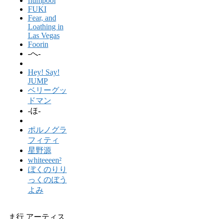
flumpool
FUKI
Fear, and
Loathing in
Las Vegas
Foorin
-へ-
Hey! Say!
JUMP
ベリーグッ
ドマン
-ほ-
ポルノグラ
フィティ
星野源
whiteeeen²
ぼくのりり
っくのぼう
よみ
ま行 アーティス