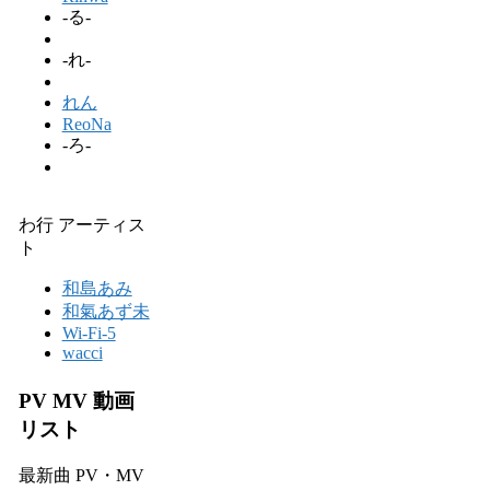
-る-
-れ-
れん
ReoNa
-ろ-
わ行 アーティス
ト
和島あみ
和氣あず未
Wi-Fi-5
wacci
PV MV 動画
リスト
最新曲 PV・MV