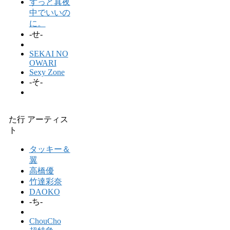
ずっと真夜
中でいいの
に。
-せ-
SEKAI NO
OWARI
Sexy Zone
-そ-
た行 アーティス
ト
タッキー＆
翼
高橋優
竹達彩奈
DAOKO
-ち-
ChouCho