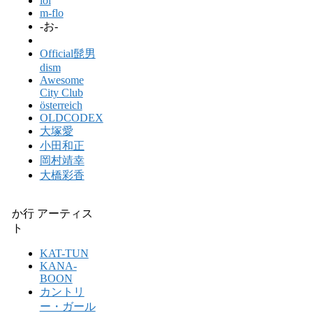
lol
m-flo
-お-
Official髭男
dism
Awesome
City Club
österreich
OLDCODEX
大塚愛
小田和正
岡村靖幸
大橋彩香
か行 アーティス
ト
KAT-TUN
KANA-
BOON
カントリ
ー・ガール