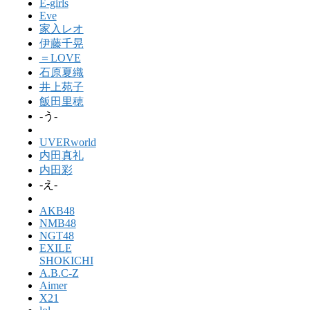
E-girls
Eve
家入レオ
伊藤千晃
＝LOVE
石原夏織
井上苑子
飯田里穂
-う-
UVERworld
内田真礼
内田彩
-え-
AKB48
NMB48
NGT48
EXILE
SHOKICHI
A.B.C-Z
Aimer
X21