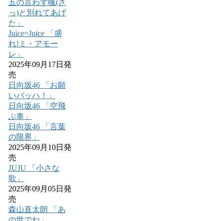
五の言わず颯(さ
っ)と別れてあげ
た」
Juice=Juice 「盛
れ!ミ・アモー
レ」
2025年09月17日発
売
日向坂46 「お願
いバッハ！」
日向坂46 「空飛
ぶ車」
日向坂46 「言葉
の限界」
2025年09月10日発
売
JUJU 「小さな
歌」
2025年09月05日発
売
森山直太朗 「あ
の世でね」