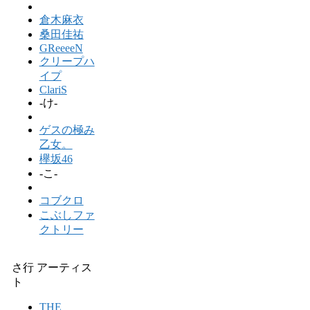
倉木麻衣
桑田佳祐
GReeeeN
クリープハ
イプ
ClariS
-け-
ゲスの極み
乙女。
欅坂46
-こ-
コブクロ
こぶしファ
クトリー
さ行 アーティス
ト
THE