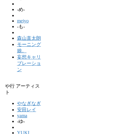
-め-
meiyo
-も-
森山直太朗
モーニング
娘。
妄想キャリ
ブレーショ
ン
や行 アーティス
ト
やなぎなぎ
安田レイ
yama
-ゆ-
YUKI