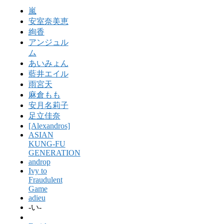
嵐
安室奈美恵
絢香
アンジュル
ム
あいみょん
藍井エイル
雨宮天
麻倉もも
安月名莉子
足立佳奈
[Alexandros]
ASIAN
KUNG-FU
GENERATION
androp
Ivy to
Fraudulent
Game
adieu
-い-