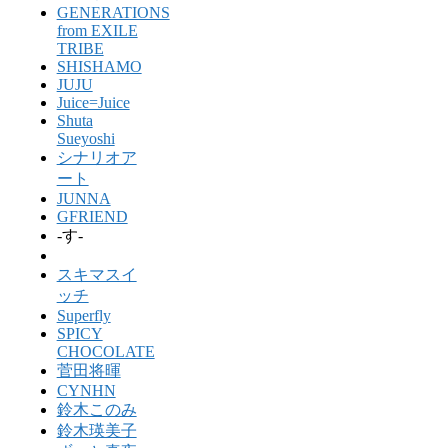
GENERATIONS
from EXILE
TRIBE
SHISHAMO
JUJU
Juice=Juice
Shuta
Sueyoshi
シナリオア
ート
JUNNA
GFRIEND
-す-
スキマスイ
ッチ
Superfly
SPICY
CHOCOLATE
菅田将暉
CYNHN
鈴木このみ
鈴木瑛美子