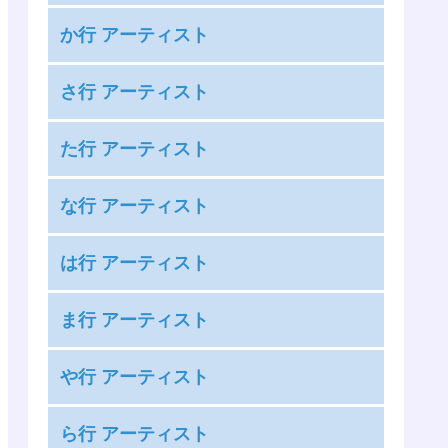
嵐
か行 アーティスト
安室奈美恵
KAT-TUN
絢香
さ行 アーティスト
KANA-BOON
アンジュルム
THE RAMPAGE from EXILE TRIBE
カントリー・ガールズ
た行 アーティスト
あいみょん
三代目 J SOUL BROTHERS from EXILE
GARNiDELiA
藍井エイル
タッキー＆翼
TRIBE
な行 アーティスト
神様、僕は気づいてしまった
雨宮天
高橋優
サンボマスター
COLOR CREATION
麻倉もも
ナオト・インティライミ
竹達彩奈
は行 アーティスト
THE イナズマ戦隊
安月名莉子
nano.RIPE
DAOKO
The Birthday
Kis-My-Ft2
BUMP OF CHICKEN
足立佳奈
ナナヲアカリ
ま行 アーティスト
the peggies
King & Prince
back number
[Alexandros]
夏川椎菜
ChouCho
SILENT SIREN
King Gnu
前島麻由
Perfume
ASIAN KUNG-FU GENERATION
や行 アーティスト
中田ヤスタカ
超特急
佐々木恵梨
9mm Parabellum Bullet
マカロニえんぴつ
HYDE
androp
やなぎなぎ
佐咲紗花
XOX
まねきケチャ
ら行 アーティスト
BACK-ON
Ivy to Fraudulent Game
NiziU
つばきファクトリー