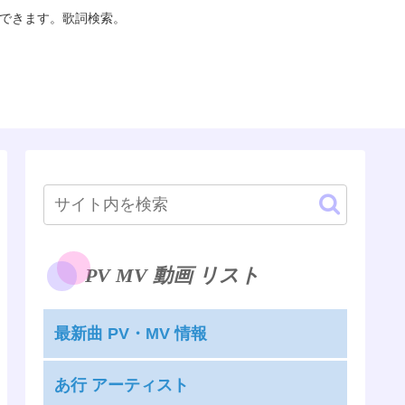
聴できます。歌詞検索。
PV MV 動画 リスト
最新曲 PV・MV 情報
あ行 アーティスト