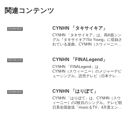
関連コンテンツ
CYNHN 「タキサイキア」
2018年09月
CYNHN 「タキサイキア」は、両A面シン
グル『タキサイキア/So Young』に収録さ
れている楽曲。CYNHN（スウィーニー）
の3枚目のシングル。2018年9月19日リリ
ース。
CYNHN 「FINALegend」
2017年11月
CYNHN 「FINALegend」は、
CYNHN（スウィーニー）のメジャーデビ
ューシングル。読売テレビ（日本テレビ
系）「ワケあり！レッドゾーン」エンデ
ィングテーマ。2017年11月01日リリー
ス。
CYNHN 「はりぼて」
2018年04月
CYNHN 「はりぼて」は、CYNHN（スウ
ィーニー）の2枚目のシングル。テレビ朝
日系全国放送「musicるTV」4月度エンデ
ィングテーマ（2018年）。2018年04月25
日リリース。