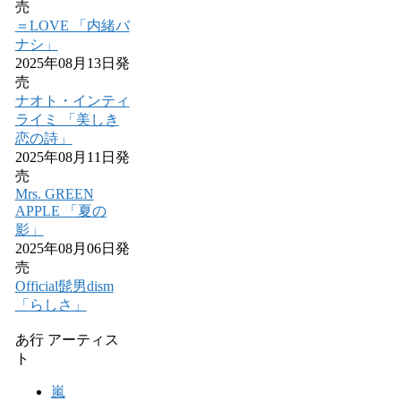
売
＝LOVE 「内緒バ
ナシ」
2025年08月13日発
売
ナオト・インティ
ライミ 「美しき
恋の詩」
2025年08月11日発
売
Mrs. GREEN
APPLE 「夏の
影」
2025年08月06日発
売
Official髭男dism
「らしさ」
あ行 アーティス
ト
嵐