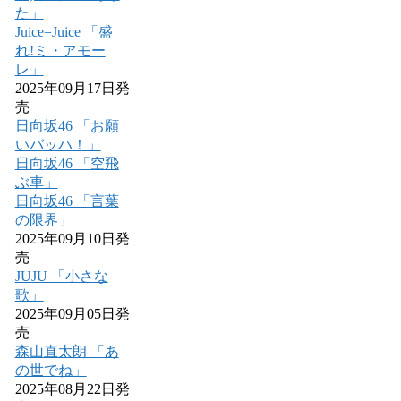
た」
Juice=Juice 「盛
れ!ミ・アモー
レ」
2025年09月17日発
売
日向坂46 「お願
いバッハ！」
日向坂46 「空飛
ぶ車」
日向坂46 「言葉
の限界」
2025年09月10日発
売
JUJU 「小さな
歌」
2025年09月05日発
売
森山直太朗 「あ
の世でね」
2025年08月22日発