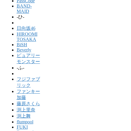
PassCode
BAND-
MAID
-ひ-
日向坂46
HIROOMI
TOSAKA
BiSH
Beverly
ピュアリー
モンスター
-ふ-
フジファブ
リック
ファンキー
加藤
藤原さくら
渕上里奈
渕上舞
flumpool
FUKI