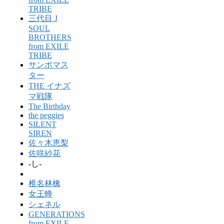
TRIBE
三代目 J
SOUL
BROTHERS
from EXILE
TRIBE
サンボマス
ター
THE イナズ
マ戦隊
The Birthday
the peggies
SILENT
SIREN
佐々木恵梨
佐咲紗花
-し-
椎名林檎
女王蜂
シェネル
GENERATIONS
from EXILE