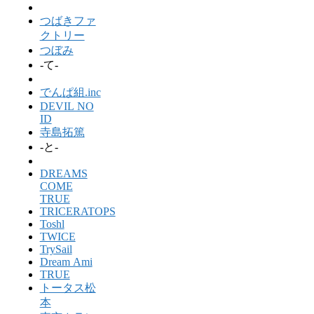
つばきファ
クトリー
つぼみ
-て-
でんぱ組.inc
DEVIL NO
ID
寺島拓篤
-と-
DREAMS
COME
TRUE
TRICERATOPS
Toshl
TWICE
TrySail
Dream Ami
TRUE
トータス松
本