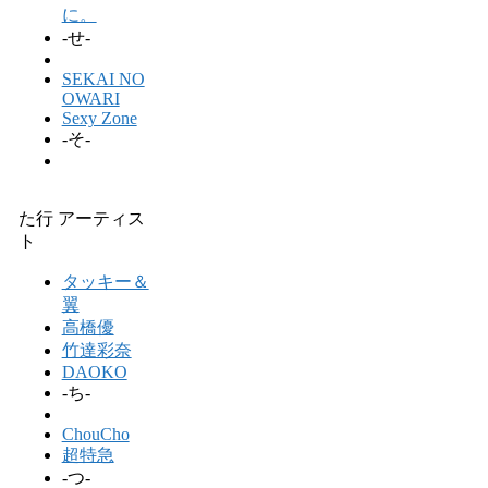
に。
-せ-
SEKAI NO
OWARI
Sexy Zone
-そ-
た行 アーティス
ト
タッキー＆
翼
高橋優
竹達彩奈
DAOKO
-ち-
ChouCho
超特急
-つ-