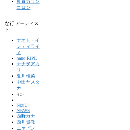
東京カラン
コロン
な行 アーティス
ト
ナオト・イ
ンティライ
ミ
nano.RIPE
ナナヲアカ
リ
夏川椎菜
中田ヤスタ
カ
-に-
NiziU
NEWS
西野カナ
西川貴教
ニァピン