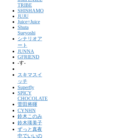
TRIBE
SHISHAMO
JUJU
Juice=Juice
Shuta
Sueyoshi
シナリオア
ート
JUNNA
GFRIEND
-す-
スキマスイ
ッチ
Superfly
SPICY
CHOCOLATE
菅田将暉
CYNHN
鈴木このみ
鈴木瑛美子
ずっと真夜
中でいいの