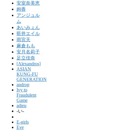
安室奈美恵
絢香
アンジュル
ム
あいみょん
藍井エイル
雨宮天
麻倉もも
安月名莉子
足立佳奈
[Alexandros]
ASIAN
KUNG-FU
GENERATION
androp
Ivy to
Fraudulent
Game
adieu
-い-
E-girls
Eve