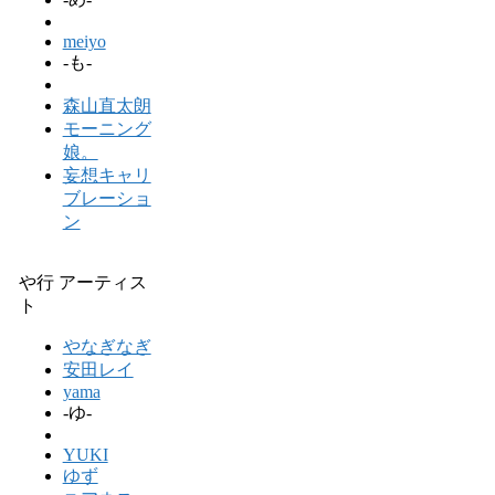
meiyo
-も-
森山直太朗
モーニング
娘。
妄想キャリ
ブレーショ
ン
や行 アーティス
ト
やなぎなぎ
安田レイ
yama
-ゆ-
YUKI
ゆず