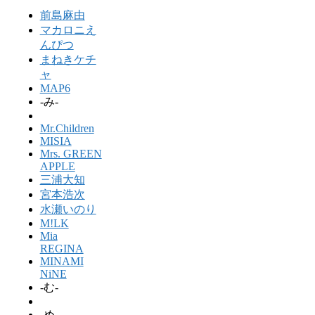
前島麻由
マカロニえ
んぴつ
まねきケチ
ャ
MAP6
-み-
Mr.Children
MISIA
Mrs. GREEN
APPLE
三浦大知
宮本浩次
水瀬いのり
M!LK
Mia
REGINA
MINAMI
NiNE
-む-
-め-