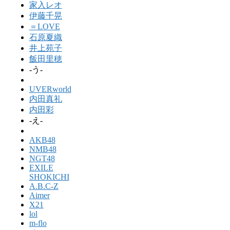
家入レオ
伊藤千晃
＝LOVE
石原夏織
井上苑子
飯田里穂
-う-
UVERworld
内田真礼
内田彩
-え-
AKB48
NMB48
NGT48
EXILE
SHOKICHI
A.B.C-Z
Aimer
X21
lol
m-flo