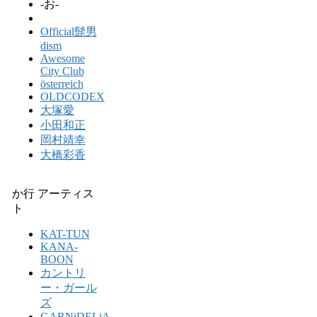
-お-
Official髭男
dism
Awesome
City Club
österreich
OLDCODEX
大塚愛
小田和正
岡村靖幸
大橋彩香
か行 アーティス
ト
KAT-TUN
KANA-
BOON
カントリ
ー・ガール
ズ
GARNiDELiA