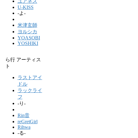
ユアネス
U-KISS
-よ-
米津玄師
ヨルシカ
YOASOBI
YOSHIKI
ら行 アーティス
ト
ラストアイ
ドル
ラックライ
フ
-り-
Rin音
reGretGirl
Rihwa
-る-