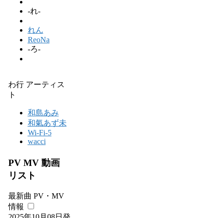
-れ-
れん
ReoNa
-ろ-
わ行 アーティス
ト
和島あみ
和氣あず未
Wi-Fi-5
wacci
PV MV 動画
リスト
最新曲 PV・MV
情報
2025年10月08日発