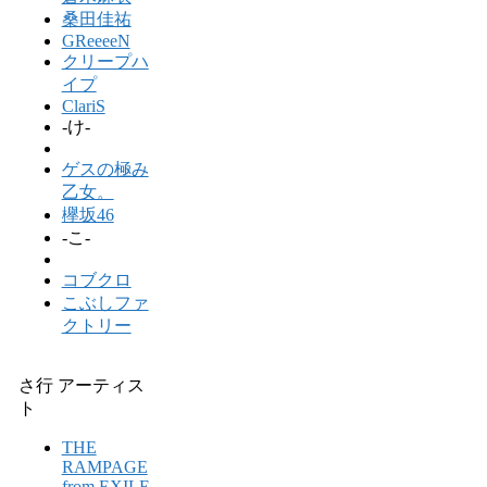
桑田佳祐
GReeeeN
クリープハ
イプ
ClariS
-け-
ゲスの極み
乙女。
欅坂46
-こ-
コブクロ
こぶしファ
クトリー
さ行 アーティス
ト
THE
RAMPAGE
from EXILE