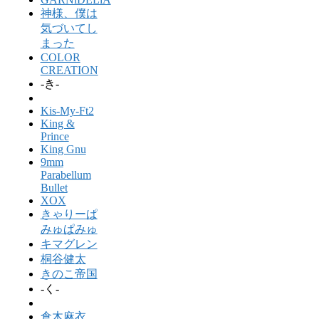
神様、僕は
気づいてし
まった
COLOR
CREATION
-き-
Kis-My-Ft2
King &
Prince
King Gnu
9mm
Parabellum
Bullet
XOX
きゃりーぱ
みゅぱみゅ
キマグレン
桐谷健太
きのこ帝国
-く-
倉木麻衣