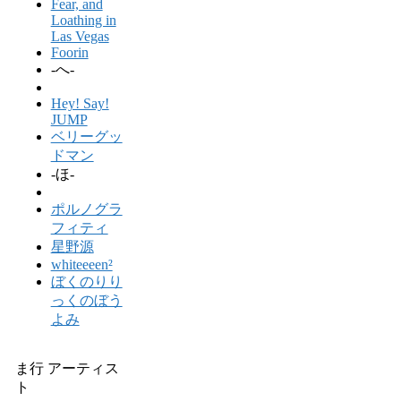
Fear, and
Loathing in
Las Vegas
Foorin
-へ-
Hey! Say!
JUMP
ベリーグッ
ドマン
-ほ-
ポルノグラ
フィティ
星野源
whiteeeen²
ぼくのりり
っくのぼう
よみ
ま行 アーティス
ト