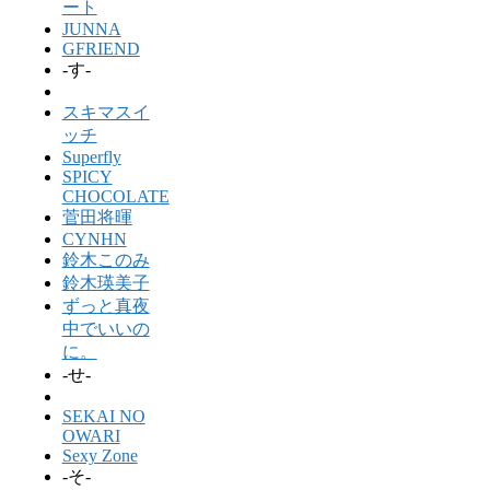
ート
JUNNA
GFRIEND
-す-
スキマスイ
ッチ
Superfly
SPICY
CHOCOLATE
菅田将暉
CYNHN
鈴木このみ
鈴木瑛美子
ずっと真夜
中でいいの
に。
-せ-
SEKAI NO
OWARI
Sexy Zone
-そ-