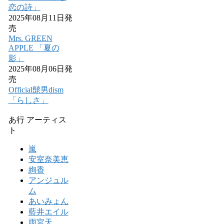
恋の詩」
2025年08月11日発
売
Mrs. GREEN
APPLE 「夏の
影」
2025年08月06日発
売
Official髭男dism
「らしさ」
あ行 アーティス
ト
嵐
安室奈美恵
絢香
アンジュル
ム
あいみょん
藍井エイル
雨宮天