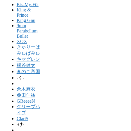
Kis-My-Ft2
King &
Prince
King Gnu
9mm
Parabellum
Bullet
XOX
きゃりーぱ
みゅぱみゅ
キマグレン
桐谷健太
きのこ帝国
-く-
倉木麻衣
桑田佳祐
GReeeeN
クリープハ
イプ
ClariS
-け-