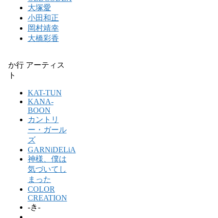
大塚愛
小田和正
岡村靖幸
大橋彩香
か行 アーティス
ト
KAT-TUN
KANA-
BOON
カントリ
ー・ガール
ズ
GARNiDELiA
神様、僕は
気づいてし
まった
COLOR
CREATION
-き-