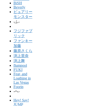
BiSH
Beverly
ピュアリー
モンスター
-ふ-
フジファブ
リック
ファンキー
加藤
藤原さくら
渕上里奈
渕上舞
flumpool
FUKI
Fear, and
Loathing in
Las Vegas
Foorin
-へ-
Hey! Say!
JUMP