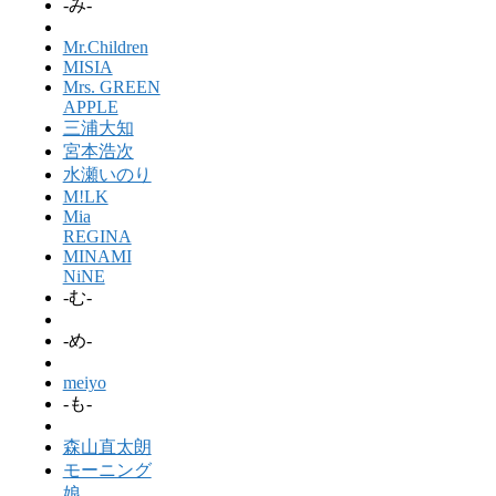
-み-
Mr.Children
MISIA
Mrs. GREEN
APPLE
三浦大知
宮本浩次
水瀬いのり
M!LK
Mia
REGINA
MINAMI
NiNE
-む-
-め-
meiyo
-も-
森山直太朗
モーニング
娘。