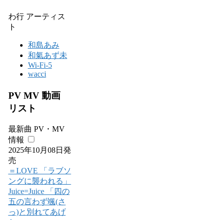
わ行 アーティス
ト
和島あみ
和氣あず未
Wi-Fi-5
wacci
PV MV 動画
リスト
最新曲 PV・MV
情報
2025年10月08日発
売
＝LOVE 「ラブソ
ングに襲われる」
Juice=Juice 「四の
五の言わず颯(さ
っ)と別れてあげ