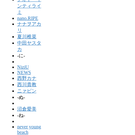
ンティライ
ミ
nano.RIPE
ナナヲアカ
リ
夏川椎菜
中田ヤスタ
カ
-に-
NiziU
NEWS
西野カナ
西川貴教
ニァピン
-ぬ-
沼倉愛美
-ね-
never young
beach