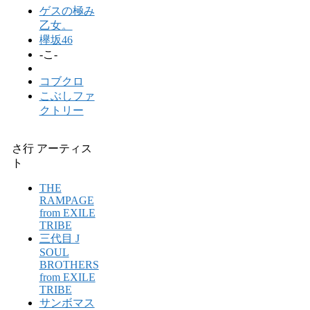
ゲスの極み
乙女。
欅坂46
-こ-
コブクロ
こぶしファ
クトリー
さ行 アーティス
ト
THE
RAMPAGE
from EXILE
TRIBE
三代目 J
SOUL
BROTHERS
from EXILE
TRIBE
サンボマス