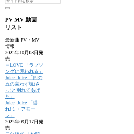
PV MV 動画
リスト
最新曲 PV・MV
情報
2025年10月08日発
売
＝LOVE 「ラブソ
ングに襲われる」
Juice=Juice 「四の
五の言わず颯(さ
っ)と別れてあげ
た」
Juice=Juice 「盛
れ!ミ・アモー
レ」
2025年09月17日発
売