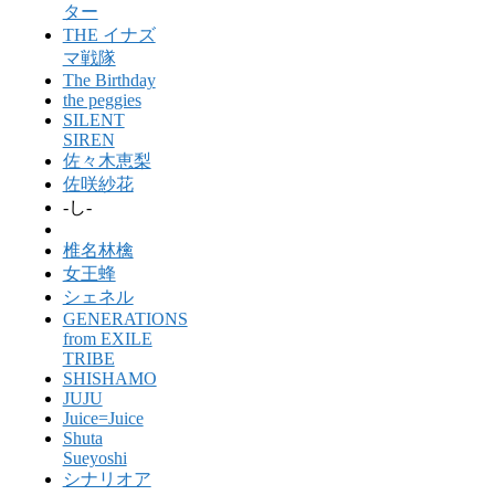
ター
THE イナズ
マ戦隊
The Birthday
the peggies
SILENT
SIREN
佐々木恵梨
佐咲紗花
-し-
椎名林檎
女王蜂
シェネル
GENERATIONS
from EXILE
TRIBE
SHISHAMO
JUJU
Juice=Juice
Shuta
Sueyoshi
シナリオア