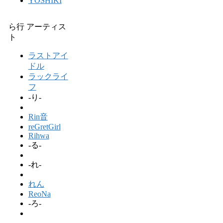
YOSHIKI
ら行 アーティス
ト
ラストアイ
ドル
ラックライ
フ
-り-
Rin音
reGretGirl
Rihwa
-る-
-れ-
れん
ReoNa
-ろ-