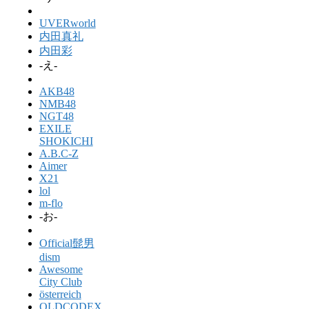
UVERworld
内田真礼
内田彩
-え-
AKB48
NMB48
NGT48
EXILE
SHOKICHI
A.B.C-Z
Aimer
X21
lol
m-flo
-お-
Official髭男
dism
Awesome
City Club
österreich
OLDCODEX