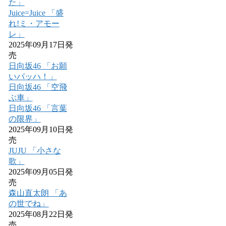
た」
Juice=Juice 「盛
れ!ミ・アモー
レ」
2025年09月17日発
売
日向坂46 「お願
いバッハ！」
日向坂46 「空飛
ぶ車」
日向坂46 「言葉
の限界」
2025年09月10日発
売
JUJU 「小さな
歌」
2025年09月05日発
売
森山直太朗 「あ
の世でね」
2025年08月22日発
売