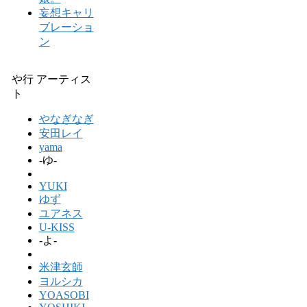
妄想キャリ
ブレーショ
ン
や行 アーティス
ト
やなぎなぎ
安田レイ
yama
-ゆ-
YUKI
ゆず
ユアネス
U-KISS
-よ-
米津玄師
ヨルシカ
YOASOBI