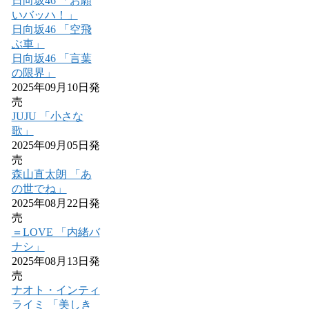
日向坂46 「お願
いバッハ！」
日向坂46 「空飛
ぶ車」
日向坂46 「言葉
の限界」
2025年09月10日発
売
JUJU 「小さな
歌」
2025年09月05日発
売
森山直太朗 「あ
の世でね」
2025年08月22日発
売
＝LOVE 「内緒バ
ナシ」
2025年08月13日発
売
ナオト・インティ
ライミ 「美しき