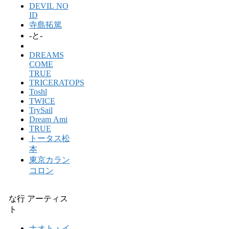
DEVIL NO
ID
寺島拓篤
-と-
DREAMS
COME
TRUE
TRICERATOPS
Toshl
TWICE
TrySail
Dream Ami
TRUE
トータス松
本
東京カラン
コロン
な行 アーティス
ト
ナオト・イ