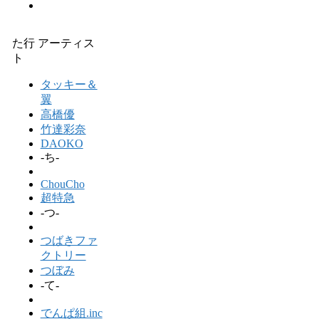
た行 アーティス
ト
タッキー＆
翼
高橋優
竹達彩奈
DAOKO
-ち-
ChouCho
超特急
-つ-
つばきファ
クトリー
つぼみ
-て-
でんぱ組.inc