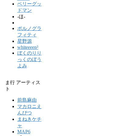
ベリーグッ
ドマン
-ほ-
ポルノグラ
フィティ
星野源
whiteeeen²
ぼくのりり
っくのぼう
よみ
ま行 アーティス
ト
前島麻由
マカロニえ
んぴつ
まねきケチ
ャ
MAP6