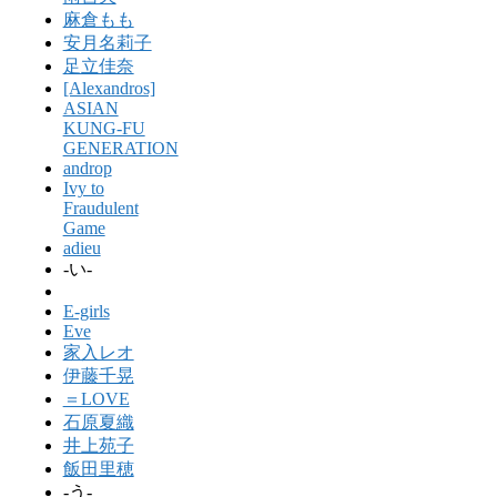
麻倉もも
安月名莉子
足立佳奈
[Alexandros]
ASIAN
KUNG-FU
GENERATION
androp
Ivy to
Fraudulent
Game
adieu
-い-
E-girls
Eve
家入レオ
伊藤千晃
＝LOVE
石原夏織
井上苑子
飯田里穂
-う-