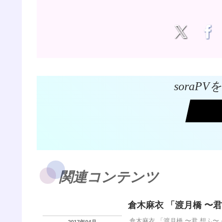
soraP
関連コンテンツ
倉木麻衣 「渡月橋 〜君
倉木麻衣 「渡月橋 〜君 想ふ
2017年04月