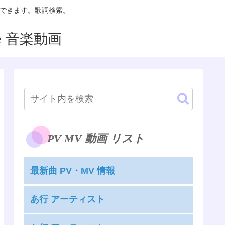
聴できます。歌詞検索。
PV MV 動画 リスト
最新曲 PV・MV 情報
あ行 アーティスト
嵐