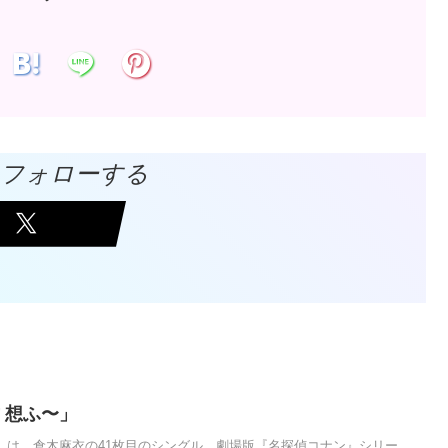
Vをフォローする
 想ふ〜」
〜」は、倉木麻衣の41枚目のシングル。劇場版『名探偵コナン』シリー