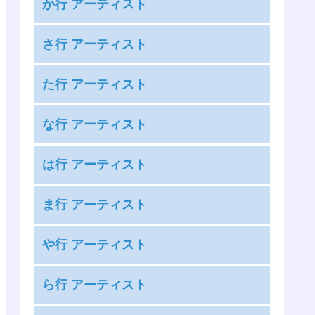
か行 アーティスト
安室奈美恵
KAT-TUN
絢香
さ行 アーティスト
KANA-BOON
アンジュルム
THE RAMPAGE from EXILE TRIBE
カントリー・ガールズ
た行 アーティスト
あいみょん
三代目 J SOUL BROTHERS from EXILE
GARNiDELiA
藍井エイル
タッキー＆翼
TRIBE
な行 アーティスト
神様、僕は気づいてしまった
雨宮天
高橋優
サンボマスター
COLOR CREATION
麻倉もも
ナオト・インティライミ
竹達彩奈
は行 アーティスト
THE イナズマ戦隊
安月名莉子
nano.RIPE
DAOKO
The Birthday
Kis-My-Ft2
BUMP OF CHICKEN
足立佳奈
ナナヲアカリ
ま行 アーティスト
the peggies
King & Prince
back number
[Alexandros]
夏川椎菜
ChouCho
SILENT SIREN
King Gnu
前島麻由
Perfume
ASIAN KUNG-FU GENERATION
や行 アーティスト
中田ヤスタカ
超特急
佐々木恵梨
9mm Parabellum Bullet
マカロニえんぴつ
HYDE
androp
やなぎなぎ
佐咲紗花
XOX
まねきケチャ
ら行 アーティスト
BACK-ON
Ivy to Fraudulent Game
NiziU
つばきファクトリー
安田レイ
きゃりーぱみゅぱみゅ
MAP6
ハジ→
adieu
NEWS
つぼみ