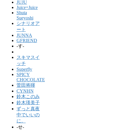
JUJU
Juice=Juice
Shuta
Sueyoshi
シナリオア
ート
JUNNA
GFRIEND
-す-
スキマスイ
ッチ
Superfly
SPICY
CHOCOLATE
菅田将暉
CYNHN
鈴木このみ
鈴木瑛美子
ずっと真夜
中でいいの
に。
-せ-