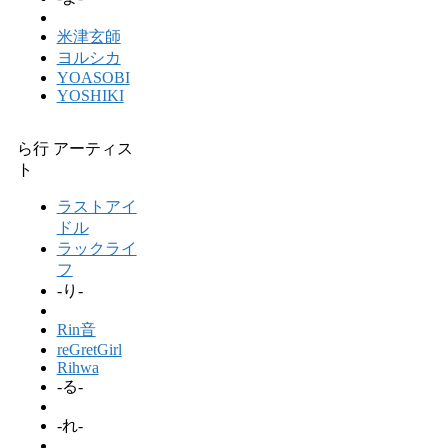
米津玄師
ヨルシカ
YOASOBI
YOSHIKI
ら行 アーティス
ト
ラストアイ
ドル
ラックライ
フ
-り-
Rin音
reGretGirl
Rihwa
-る-
-れ-