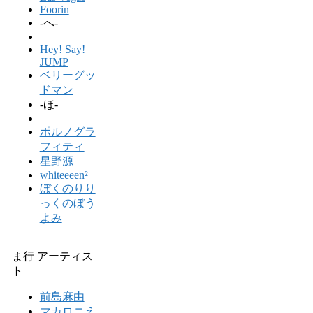
Foorin
-へ-
Hey! Say!
JUMP
ベリーグッ
ドマン
-ほ-
ポルノグラ
フィティ
星野源
whiteeeen²
ぼくのりり
っくのぼう
よみ
ま行 アーティス
ト
前島麻由
マカロニえ