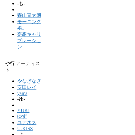
-も-
森山直太朗
モーニング
娘。
妄想キャリ
ブレーショ
ン
や行 アーティス
ト
やなぎなぎ
安田レイ
yama
-ゆ-
YUKI
ゆず
ユアネス
U-KISS
-よ-