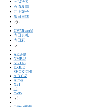
＝LOVE
石原夏織
井上苑子
飯田里穂
-う-
UVERworld
内田真礼
内田彩
-え-
AKB48
NMB48
NGT48
EXILE
SHOKICHI
A.B.C-Z
Aimer
X21
lol
m-flo
-お-
Official髭男