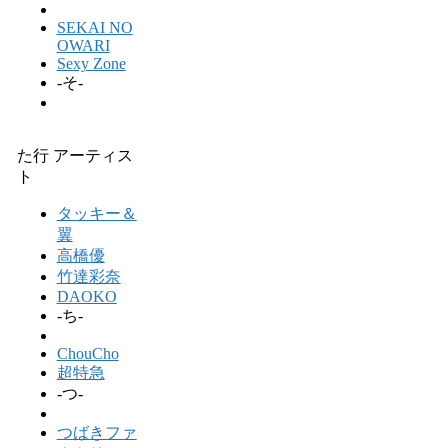
SEKAI NO
OWARI
Sexy Zone
-そ-
た行 アーティス
ト
タッキー＆
翼
高橋優
竹達彩奈
DAOKO
-ち-
ChouCho
超特急
-つ-
つばきファ