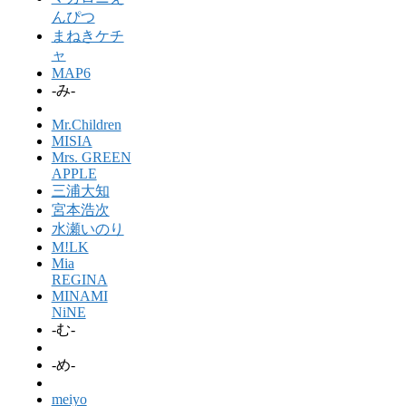
んぴつ
まねきケチ
ャ
MAP6
-み-
Mr.Children
MISIA
Mrs. GREEN
APPLE
三浦大知
宮本浩次
水瀬いのり
M!LK
Mia
REGINA
MINAMI
NiNE
-む-
-め-
meiyo