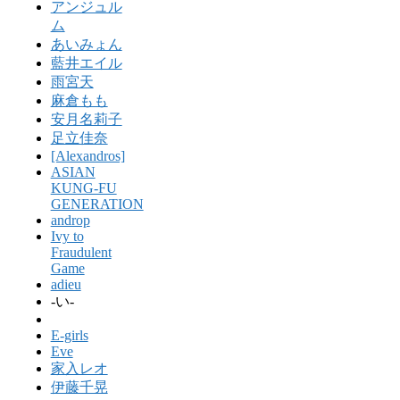
アンジュル
ム
あいみょん
藍井エイル
雨宮天
麻倉もも
安月名莉子
足立佳奈
[Alexandros]
ASIAN
KUNG-FU
GENERATION
androp
Ivy to
Fraudulent
Game
adieu
-い-
E-girls
Eve
家入レオ
伊藤千晃