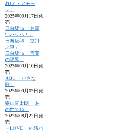
れ!ミ・アモー
レ」
2025年09月17日発
売
日向坂46 「お願
いバッハ！」
日向坂46 「空飛
ぶ車」
日向坂46 「言葉
の限界」
2025年09月10日発
売
JUJU 「小さな
歌」
2025年09月05日発
売
森山直太朗 「あ
の世でね」
2025年08月22日発
売
＝LOVE 「内緒バ