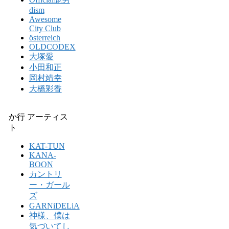
dism
Awesome
City Club
österreich
OLDCODEX
大塚愛
小田和正
岡村靖幸
大橋彩香
か行 アーティス
ト
KAT-TUN
KANA-
BOON
カントリ
ー・ガール
ズ
GARNiDELiA
神様、僕は
気づいてし