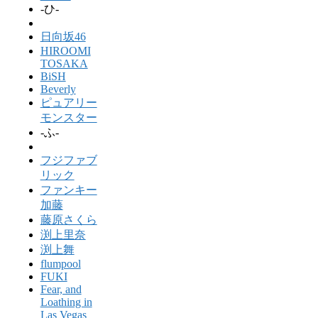
-ひ-
日向坂46
HIROOMI
TOSAKA
BiSH
Beverly
ピュアリー
モンスター
-ふ-
フジファブ
リック
ファンキー
加藤
藤原さくら
渕上里奈
渕上舞
flumpool
FUKI
Fear, and
Loathing in
Las Vegas