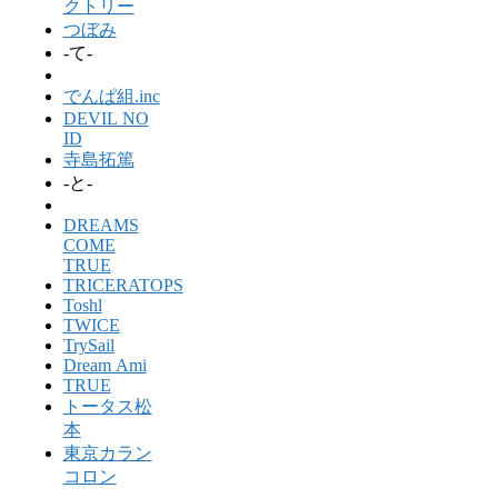
クトリー
つぼみ
-て-
でんぱ組.inc
DEVIL NO
ID
寺島拓篤
-と-
DREAMS
COME
TRUE
TRICERATOPS
Toshl
TWICE
TrySail
Dream Ami
TRUE
トータス松
本
東京カラン
コロン