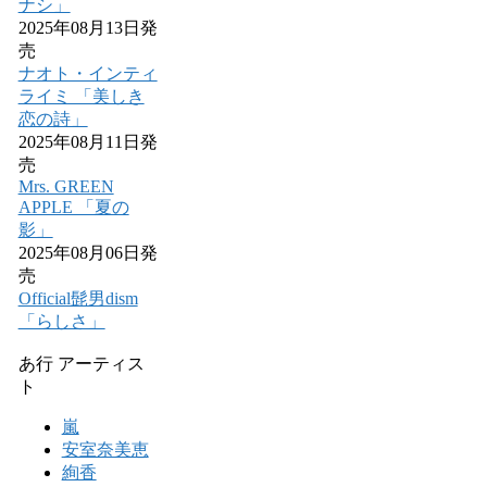
ナシ」
2025年08月13日発
売
ナオト・インティ
ライミ 「美しき
恋の詩」
2025年08月11日発
売
Mrs. GREEN
APPLE 「夏の
影」
2025年08月06日発
売
Official髭男dism
「らしさ」
あ行 アーティス
ト
嵐
安室奈美恵
絢香