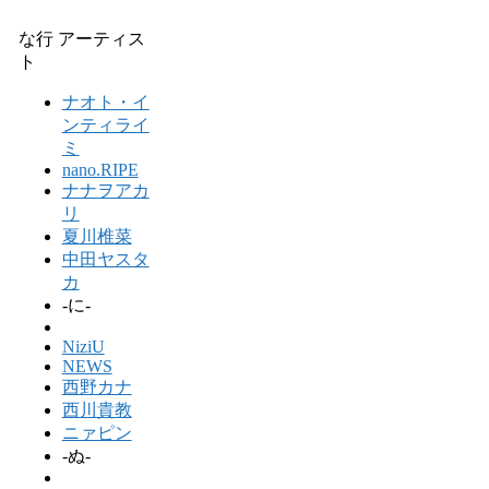
な行 アーティス
ト
ナオト・イ
ンティライ
ミ
nano.RIPE
ナナヲアカ
リ
夏川椎菜
中田ヤスタ
カ
-に-
NiziU
NEWS
西野カナ
西川貴教
ニァピン
-ぬ-