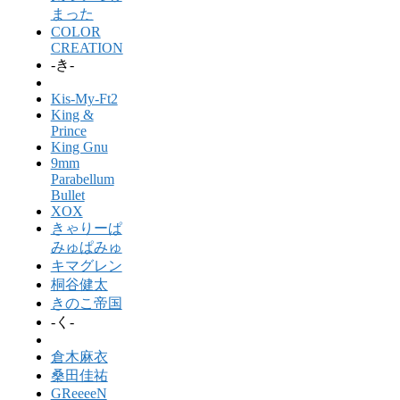
まった
COLOR
CREATION
-き-
Kis-My-Ft2
King &
Prince
King Gnu
9mm
Parabellum
Bullet
XOX
きゃりーぱ
みゅぱみゅ
キマグレン
桐谷健太
きのこ帝国
-く-
倉木麻衣
桑田佳祐
GReeeeN