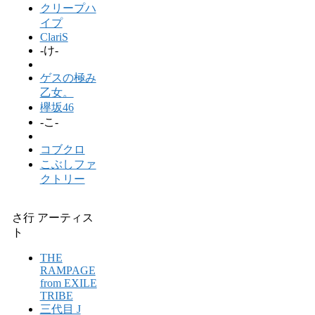
クリープハ
イプ
ClariS
-け-
ゲスの極み
乙女。
欅坂46
-こ-
コブクロ
こぶしファ
クトリー
さ行 アーティス
ト
THE
RAMPAGE
from EXILE
TRIBE
三代目 J