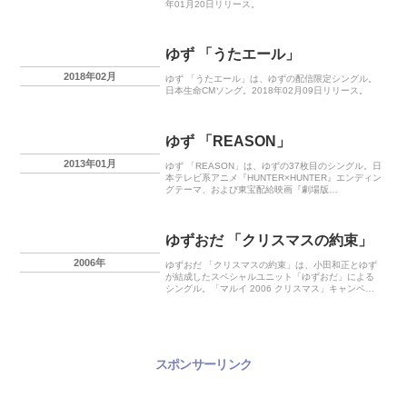
年01月20日リリース。
ゆず 「うたエール」
2018年02月
ゆず 「うたエール」は、ゆずの配信限定シングル。
日本生命CMソング。2018年02月09日リリース。
ゆず 「REASON」
2013年01月
ゆず 「REASON」は、ゆずの37枚目のシングル。日
本テレビ系アニメ『HUNTER×HUNTER』エンディン
グテーマ、および東宝配給映画『劇場版
HUNTER×HUNTER 緋色の幻影』主題歌。2013年01
月09日リリース。
ゆずおだ 「クリスマスの約束」
2006年
ゆずおだ 「クリスマスの約束」は、小田和正とゆず
が結成したスペシャルユニット「ゆずおだ」による
シングル。「マルイ 2006 クリスマス」キャンペー
ンソング。2006年11月29日リリース。
スポンサーリンク