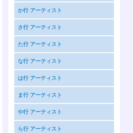
嵐
か行 アーティスト
安室奈美恵
KAT-TUN
絢香
さ行 アーティスト
KANA-BOON
アンジュルム
THE RAMPAGE from EXILE TRIBE
カントリー・ガールズ
た行 アーティスト
あいみょん
三代目 J SOUL BROTHERS from EXILE
GARNiDELiA
藍井エイル
タッキー＆翼
TRIBE
な行 アーティスト
神様、僕は気づいてしまった
雨宮天
高橋優
サンボマスター
COLOR CREATION
麻倉もも
ナオト・インティライミ
竹達彩奈
は行 アーティスト
THE イナズマ戦隊
安月名莉子
nano.RIPE
DAOKO
The Birthday
Kis-My-Ft2
BUMP OF CHICKEN
足立佳奈
ナナヲアカリ
ま行 アーティスト
the peggies
King & Prince
back number
[Alexandros]
夏川椎菜
ChouCho
SILENT SIREN
King Gnu
前島麻由
Perfume
ASIAN KUNG-FU GENERATION
や行 アーティスト
中田ヤスタカ
超特急
佐々木恵梨
9mm Parabellum Bullet
マカロニえんぴつ
HYDE
androp
やなぎなぎ
佐咲紗花
XOX
まねきケチャ
ら行 アーティスト
BACK-ON
Ivy to Fraudulent Game
NiziU
つばきファクトリー