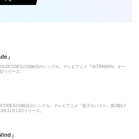
ade」
e」は、OLDCODEXの18枚目のシングル。テレビアニメ『ULTRAMAN』オー
2日リリース。
」
、OLDCODEXの8枚目のシングル。テレビアニメ『黒子のバスケ』第2期1ク
3年11月13日リリース。
Wind」