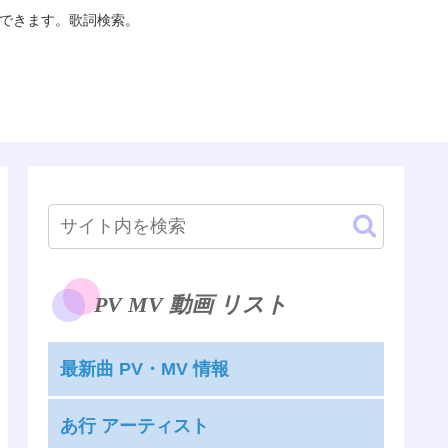
聴できます。歌詞検索。
PV MV 動画 リスト
最新曲 PV・MV 情報
あ行 アーティスト