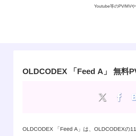
Youtube等のP
OLDCODEX 「Feed A」 無料
OLDCODEX 「Feed A」は、OLDCODEX