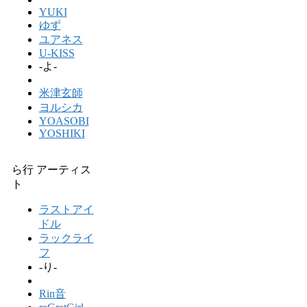
YUKI
ゆず
ユアネス
U-KISS
-よ-
米津玄師
ヨルシカ
YOASOBI
YOSHIKI
ら行 アーティス
ト
ラストアイ
ドル
ラックライ
フ
-り-
Rin音