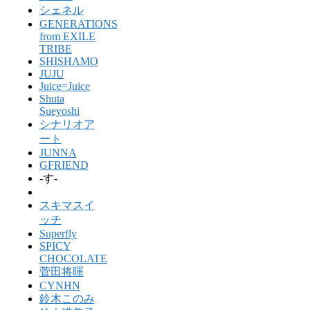
シェネル
GENERATIONS
from EXILE
TRIBE
SHISHAMO
JUJU
Juice=Juice
Shuta
Sueyoshi
シナリオア
ート
JUNNA
GFRIEND
-す-
スキマスイ
ッチ
Superfly
SPICY
CHOCOLATE
菅田将暉
CYNHN
鈴木このみ