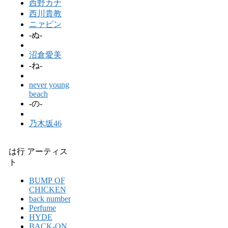
西野カナ
西川貴教
ニァピン
-ぬ-
沼倉愛美
-ね-
never young
beach
-の-
乃木坂46
は行 アーティス
ト
BUMP OF
CHICKEN
back number
Perfume
HYDE
BACK-ON