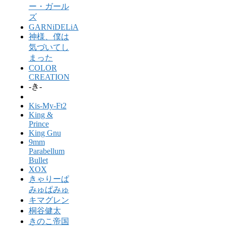
ー・ガール
ズ
GARNiDELiA
神様、僕は
気づいてし
まった
COLOR
CREATION
-き-
Kis-My-Ft2
King &
Prince
King Gnu
9mm
Parabellum
Bullet
XOX
きゃりーぱ
みゅぱみゅ
キマグレン
桐谷健太
きのこ帝国