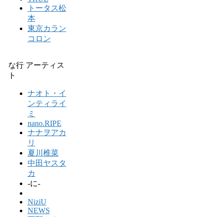
トータス松
本
東京カラン
コロン
な行 アーティス
ト
ナオト・イ
ンティライ
ミ
nano.RIPE
ナナヲアカ
リ
夏川椎菜
中田ヤスタ
カ
-に-
NiziU
NEWS