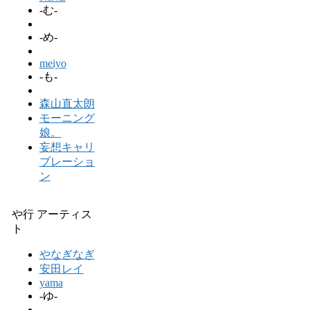
-む-
-め-
meiyo
-も-
森山直太朗
モーニング
娘。
妄想キャリ
ブレーショ
ン
や行 アーティス
ト
やなぎなぎ
安田レイ
yama
-ゆ-