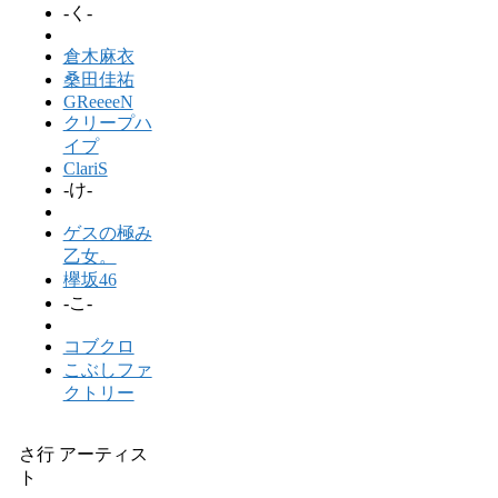
-く-
倉木麻衣
桑田佳祐
GReeeeN
クリープハ
イプ
ClariS
-け-
ゲスの極み
乙女。
欅坂46
-こ-
コブクロ
こぶしファ
クトリー
さ行 アーティス
ト