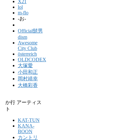
X21
lol
m-flo
-お-
Official髭男
dism
Awesome
City Club
österreich
OLDCODEX
大塚愛
小田和正
岡村靖幸
大橋彩香
か行 アーティス
ト
KAT-TUN
KANA-
BOON
カントリ