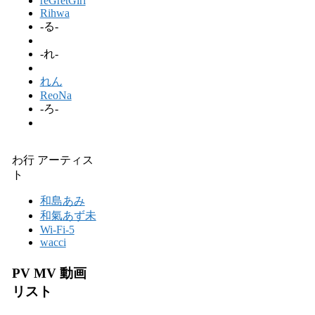
reGretGirl
Rihwa
-る-
-れ-
れん
ReoNa
-ろ-
わ行 アーティス
ト
和島あみ
和氣あず未
Wi-Fi-5
wacci
PV MV 動画
リスト