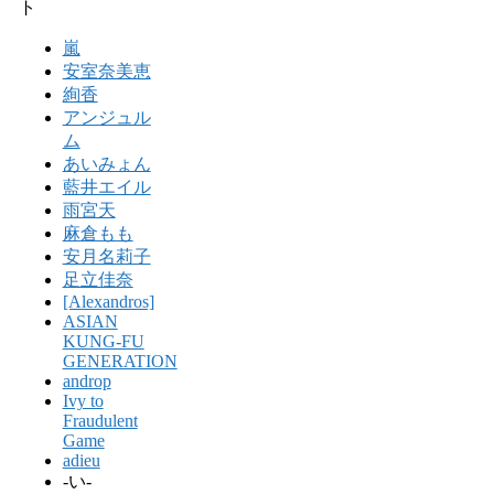
ト
嵐
安室奈美恵
絢香
アンジュル
ム
あいみょん
藍井エイル
雨宮天
麻倉もも
安月名莉子
足立佳奈
[Alexandros]
ASIAN
KUNG-FU
GENERATION
androp
Ivy to
Fraudulent
Game
adieu
-い-