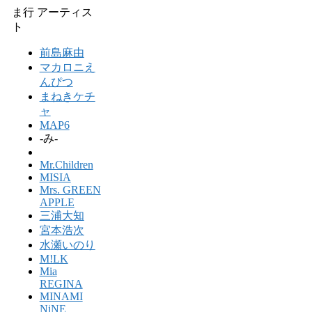
ま行 アーティス
ト
前島麻由
マカロニえ
んぴつ
まねきケチ
ャ
MAP6
-み-
Mr.Children
MISIA
Mrs. GREEN
APPLE
三浦大知
宮本浩次
水瀬いのり
M!LK
Mia
REGINA
MINAMI
NiNE