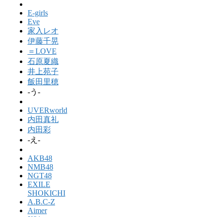
E-girls
Eve
家入レオ
伊藤千晃
＝LOVE
石原夏織
井上苑子
飯田里穂
-う-
UVERworld
内田真礼
内田彩
-え-
AKB48
NMB48
NGT48
EXILE
SHOKICHI
A.B.C-Z
Aimer