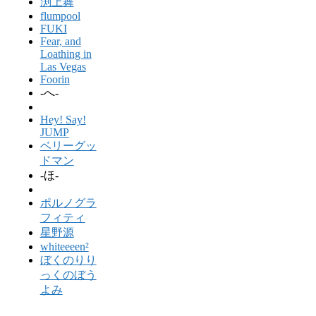
渕上舞
flumpool
FUKI
Fear, and
Loathing in
Las Vegas
Foorin
-へ-
Hey! Say!
JUMP
ベリーグッ
ドマン
-ほ-
ポルノグラ
フィティ
星野源
whiteeeen²
ぼくのりり
っくのぼう
よみ