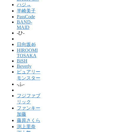
ハジ→
半崎美子
PassCode
BAND-
MAID
-ひ-
日向坂46
HIROOMI
TOSAKA
BiSH
Beverly
ピュアリー
モンスター
-ふ-
フジファブ
リック
ファンキー
加藤
藤原さくら
渕上里奈