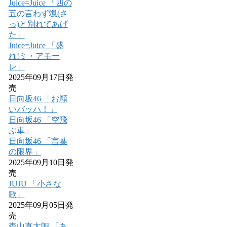
Juice=Juice 「四の
五の言わず颯(さ
っ)と別れてあげ
た」
Juice=Juice 「盛
れ!ミ・アモー
レ」
2025年09月17日発
売
日向坂46 「お願
いバッハ！」
日向坂46 「空飛
ぶ車」
日向坂46 「言葉
の限界」
2025年09月10日発
売
JUJU 「小さな
歌」
2025年09月05日発
売
森山直太朗 「あ