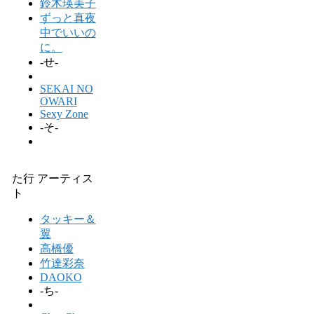
鈴木瑛美子
ずっと真夜
中でいいの
に。
-せ-
SEKAI NO
OWARI
Sexy Zone
-そ-
た行 アーティス
ト
タッキー＆
翼
高橋優
竹達彩奈
DAOKO
-ち-