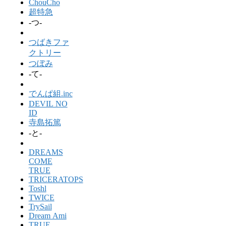
ChouCho
超特急
-つ-
つばきファ
クトリー
つぼみ
-て-
でんぱ組.inc
DEVIL NO
ID
寺島拓篤
-と-
DREAMS
COME
TRUE
TRICERATOPS
Toshl
TWICE
TrySail
Dream Ami
TRUE