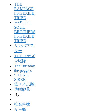
THE
RAMPAGE
from EXILE
TRIBE
三代目 J
SOUL
BROTHERS
from EXILE
TRIBE
サンボマス
ター
THE イナズ
マ戦隊
The Birthday
the peggies
SILENT
SIREN
佐々木恵梨
佐咲紗花
-し-
椎名林檎
女王蜂