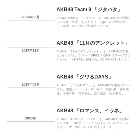
AKB48 Team 8 「ジタバタ」
2020年03月
AKB48 Team 8 「ジタバタ」は、AKB48の57枚目の
シングル「失恋、ありがとう」Type Cに収録されて
いる楽曲。2020年03月18日リリース。
AKB48 「11月のアンクレット」
2017年11月
AKB48 「11月のアンクレット」は、AKB48の50枚
目のシングル。グリー『GREE AKB48 ステージファ
イター』「AKB48に興味のない男 VS AKB48」の
CMソング。2017年11月22日リリース。
AKB48 「ジワるDAYS」
2019年03月
AKB48 「ジワるDAYS」は、AKB48の55枚目のシン
グル。選抜メンバーは、岡田奈々、岡部 麟、荻野由
佳、小栗有以、柏木由紀、坂口渚沙、指原莉乃、下
尾みう、白間美瑠、菅原茉椰、須田亜香里、高橋朱
里、瀧野由美子、田中美久、中井りか、松井珠理
奈、松岡はな、向井地美音、矢作萌夏、山内瑞葵、
横山由依、吉田朱里。2019年03月13日リリース。
AKB48 「ロマンス、イラネ」
2008年
AKB48 「ロマンス、イラネ」は、AKB48の7枚目の
シングル。TBS系『アッコにおまかせ!』のエンディ
ングテーマ。2008年01月23日リリース。