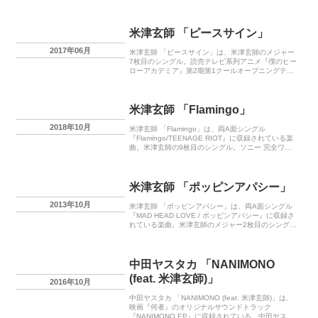
月15日リリース。
米津玄師 「ピースサイン」
2017年06月
米津玄師 「ピースサイン」は、米津玄師のメジャー
7枚目のシングル。読売テレビ系列アニメ『僕のヒー
ローアカデミア』第2期第1クールオープニングテー
マ。2017年06月21日リリース。
米津玄師 「Flamingo」
2018年10月
米津玄師 「Flamingo」は、両A面シングル
『Flamingo/TEENAGE RIOT』に収録されている楽
曲。米津玄師の9枚目のシングル。ソニー 完全ワイ
ヤレスヘッドホン CMソング。2018年10月31日リリ
ース。
米津玄師 「ポッピンアパシー」
2013年10月
米津玄師 「ポッピンアパシー」は、両A面シングル
『MAD HEAD LOVE / ポッピンアパシー』に収録さ
れている楽曲。米津玄師のメジャー2枚目のシング
ル。2013年10月23日リリース。
中田ヤスタカ 「NANIMONO
(feat. 米津玄師)」
2016年10月
中田ヤスタカ 「NANIMONO (feat. 米津玄師)」は、
映画『何者』のオリジナルサウンドトラック
『NANIMONO EP』に収録されている。中田ヤスタ