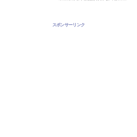
カが書き下ろした楽曲に、米津玄師が作詞・ゲスト
ボーカルで参加。2016年10月05日リリース。
スポンサーリンク