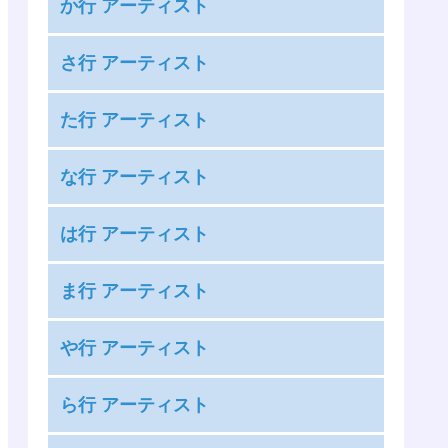
か行 アーティスト
安室奈美恵
KAT-TUN
絢香
さ行 アーティスト
KANA-BOON
アンジュルム
THE RAMPAGE from EXILE TRIBE
カントリー・ガールズ
た行 アーティスト
あいみょん
三代目 J SOUL BROTHERS from EXILE
GARNiDELiA
藍井エイル
タッキー＆翼
TRIBE
な行 アーティスト
神様、僕は気づいてしまった
雨宮天
高橋優
サンボマスター
COLOR CREATION
麻倉もも
ナオト・インティライミ
竹達彩奈
は行 アーティスト
THE イナズマ戦隊
安月名莉子
nano.RIPE
DAOKO
The Birthday
Kis-My-Ft2
BUMP OF CHICKEN
足立佳奈
ナナヲアカリ
ま行 アーティスト
the peggies
King & Prince
back number
[Alexandros]
夏川椎菜
ChouCho
SILENT SIREN
King Gnu
前島麻由
Perfume
ASIAN KUNG-FU GENERATION
や行 アーティスト
中田ヤスタカ
超特急
佐々木恵梨
9mm Parabellum Bullet
マカロニえんぴつ
HYDE
androp
やなぎなぎ
佐咲紗花
XOX
まねきケチャ
ら行 アーティスト
BACK-ON
Ivy to Fraudulent Game
NiziU
つばきファクトリー
安田レイ
きゃりーぱみゅぱみゅ
MAP6
ハジ→
adieu
NEWS
つぼみ