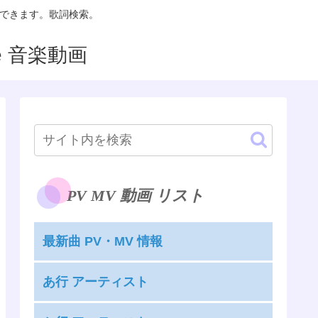
聴できます。歌詞検索。
PV MV 動画 リスト
最新曲 PV・MV 情報
あ行 アーティスト
嵐