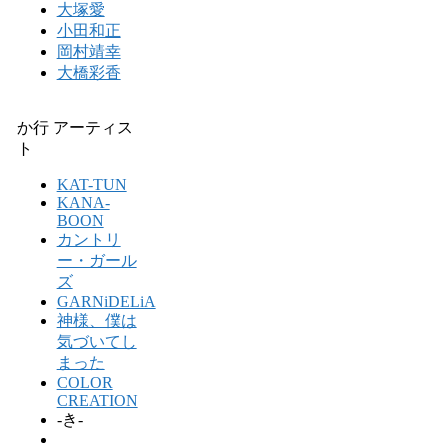
大塚愛
小田和正
岡村靖幸
大橋彩香
か行 アーティス
ト
KAT-TUN
KANA-
BOON
カントリ
ー・ガール
ズ
GARNiDELiA
神様、僕は
気づいてし
まった
COLOR
CREATION
-き-