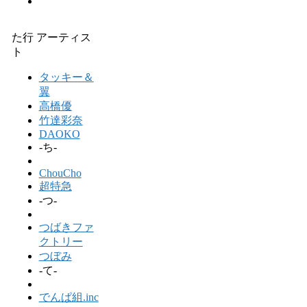
た行 アーティス
ト
タッキー＆
翼
高橋優
竹達彩奈
DAOKO
-ち-
ChouCho
超特急
-つ-
つばきファ
クトリー
つぼみ
-て-
でんぱ組.inc