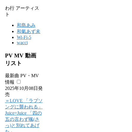
わ行 アーティス
ト
和島あみ
和氣あず未
Wi-Fi-5
wacci
PV MV 動画
リスト
最新曲 PV・MV
情報
2025年10月08日発
売
＝LOVE 「ラブソ
ングに襲われる」
Juice=Juice 「四の
五の言わず颯(さ
っ)と別れてあげ
た」