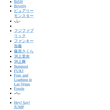
BiSH
Beverly
ピュアリー
モンスター
-ふ-
フジファブ
リック
ファンキー
加藤
藤原さくら
渕上里奈
渕上舞
flumpool
FUKI
Fear, and
Loathing in
Las Vegas
Foorin
-へ-
Hey! Say!
JUMP