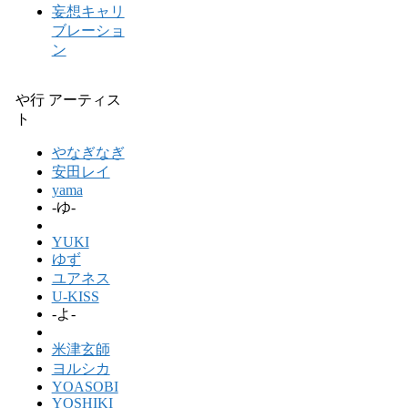
妄想キャリ
ブレーショ
ン
や行 アーティス
ト
やなぎなぎ
安田レイ
yama
-ゆ-
YUKI
ゆず
ユアネス
U-KISS
-よ-
米津玄師
ヨルシカ
YOASOBI
YOSHIKI