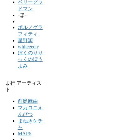
ベリーグッ
ドマン
-ほ-
ポルノグラ
フィティ
星野源
whiteeeen²
ぼくのりり
っくのぼう
よみ
ま行 アーティス
ト
前島麻由
マカロニえ
んぴつ
まねきケチ
ャ
MAP6
-み-