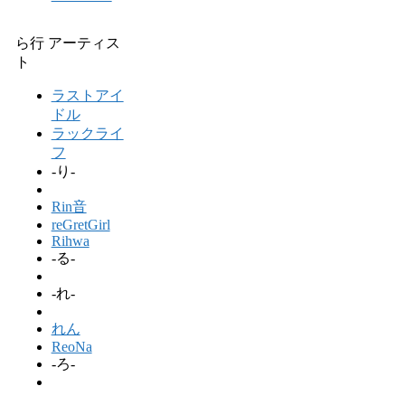
ら行 アーティス
ト
ラストアイ
ドル
ラックライ
フ
-り-
Rin音
reGretGirl
Rihwa
-る-
-れ-
れん
ReoNa
-ろ-