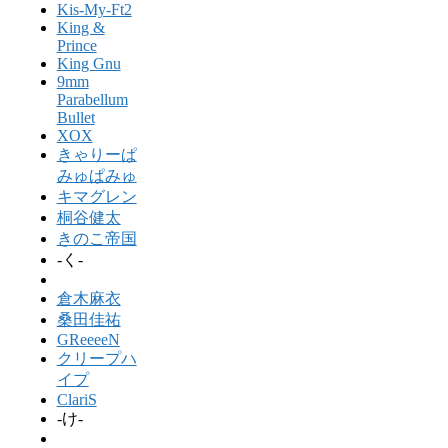
Kis-My-Ft2
King &
Prince
King Gnu
9mm
Parabellum
Bullet
XOX
きゃりーぱ
みゅぱみゅ
キマグレン
桐谷健太
きのこ帝国
-く-
倉木麻衣
桑田佳祐
GReeeeN
クリープハ
イプ
ClariS
-け-