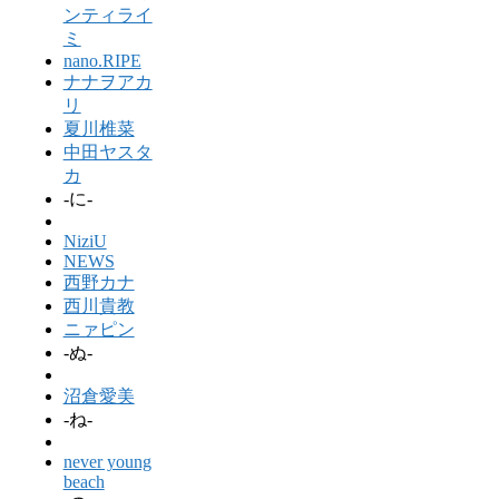
ンティライ
ミ
nano.RIPE
ナナヲアカ
リ
夏川椎菜
中田ヤスタ
カ
-に-
NiziU
NEWS
西野カナ
西川貴教
ニァピン
-ぬ-
沼倉愛美
-ね-
never young
beach