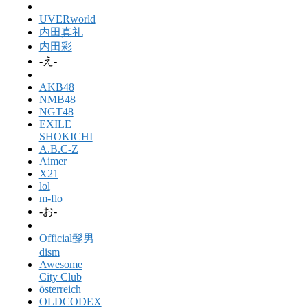
UVERworld
内田真礼
内田彩
-え-
AKB48
NMB48
NGT48
EXILE
SHOKICHI
A.B.C-Z
Aimer
X21
lol
m-flo
-お-
Official髭男
dism
Awesome
City Club
österreich
OLDCODEX