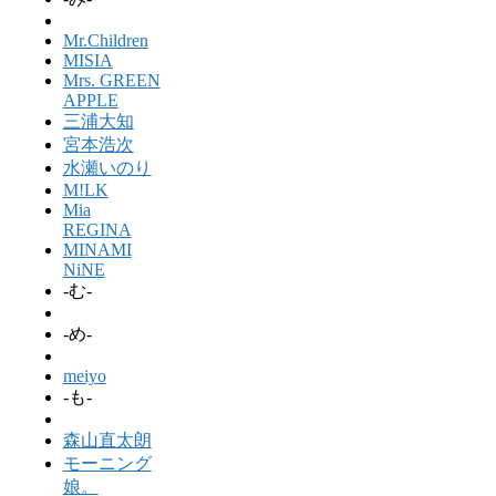
Mr.Children
MISIA
Mrs. GREEN
APPLE
三浦大知
宮本浩次
水瀬いのり
M!LK
Mia
REGINA
MINAMI
NiNE
-む-
-め-
meiyo
-も-
森山直太朗
モーニング
娘。