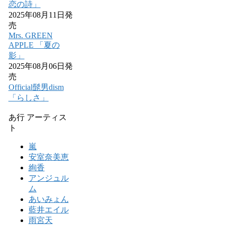
恋の詩」
2025年08月11日発
売
Mrs. GREEN
APPLE 「夏の
影」
2025年08月06日発
売
Official髭男dism
「らしさ」
あ行 アーティス
ト
嵐
安室奈美恵
絢香
アンジュル
ム
あいみょん
藍井エイル
雨宮天