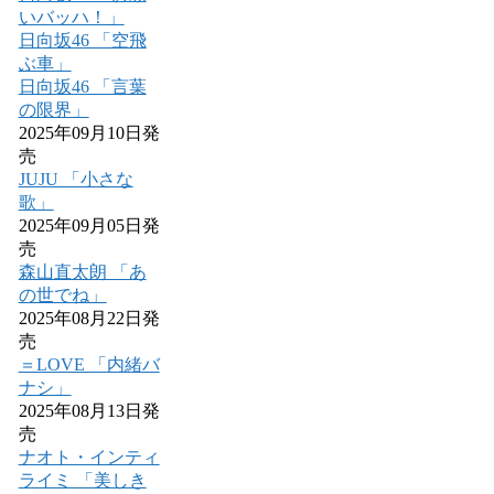
いバッハ！」
日向坂46 「空飛
ぶ車」
日向坂46 「言葉
の限界」
2025年09月10日発
売
JUJU 「小さな
歌」
2025年09月05日発
売
森山直太朗 「あ
の世でね」
2025年08月22日発
売
＝LOVE 「内緒バ
ナシ」
2025年08月13日発
売
ナオト・インティ
ライミ 「美しき