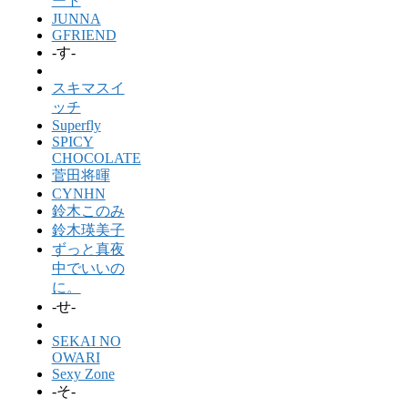
ート
JUNNA
GFRIEND
-す-
スキマスイ
ッチ
Superfly
SPICY
CHOCOLATE
菅田将暉
CYNHN
鈴木このみ
鈴木瑛美子
ずっと真夜
中でいいの
に。
-せ-
SEKAI NO
OWARI
Sexy Zone
-そ-