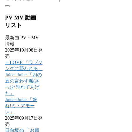
PV MV 動画
リスト
最新曲 PV・MV
情報
2025年10月08日発
売
＝LOVE 「ラブソ
ングに襲われる」
Juice=Juice 「四の
五の言わず颯(さ
っ)と別れてあげ
た」
Juice=Juice 「盛
れ!ミ・アモー
レ」
2025年09月17日発
売
日向坂46 「お願