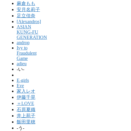
麻倉もも
安月名莉子
足立佳奈
[Alexandros]
ASIAN
KUNG-FU
GENERATION
androp
Ivy to
Fraudulent
Game
adieu
-い-
E-girls
Eve
家入レオ
伊藤千晃
＝LOVE
石原夏織
井上苑子
飯田里穂
-う-