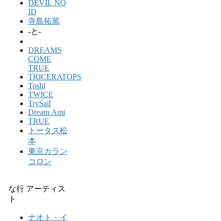
DEVIL NO
ID
寺島拓篤
-と-
DREAMS
COME
TRUE
TRICERATOPS
Toshl
TWICE
TrySail
Dream Ami
TRUE
トータス松
本
東京カラン
コロン
な行 アーティス
ト
ナオト・イ