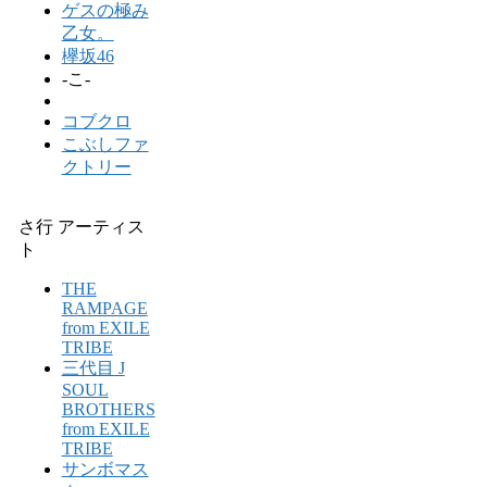
ゲスの極み
乙女。
欅坂46
-こ-
コブクロ
こぶしファ
クトリー
さ行 アーティス
ト
THE
RAMPAGE
from EXILE
TRIBE
三代目 J
SOUL
BROTHERS
from EXILE
TRIBE
サンボマス