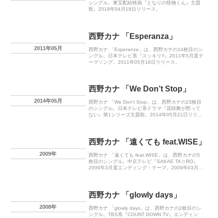
シングル。東宝配給映画『となりの怪物くん』主題
歌。2018年04月18日リリース。
西野カナ 「Esperanza」
2011年05月
西野カナ 「Esperanza」は、西野カナの14枚目のシ
ングル。日本テレビ系『スッキリ!!』2011年5月度テ
ーマソング。2011年05月18日リリース。
西野カナ 「We Don’t Stop」
2014年05月
西野カナ 「We Don't Stop」は、西野カナの23枚目
のシングル。日本テレビ系ドラマ『花咲舞が黙って
ない』第1シリーズ主題歌。2014年05月21日リリー
ス。
西野カナ 「遠くても feat.WISE」
2009年
西野カナ 「遠くても feat.WISE」は、西野カナの5
枚目のシングル。中京テレビ『SAKAE TA☆RO』
2009年3月度エンディング・テーマ。2009年03月18
日リリース。
西野カナ 「glowly days」
2008年
西野カナ 「glowly days」は、西野カナの2枚目のシ
ングル。TBS系『COUNT DOWN TV』エンディン