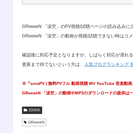
GReeeeN 「涙空」のPV視聴/試聴ページの読み込
GReeeeN 「涙空」の動画が視聴/試聴できない時は
確認後に対応予定となりますが、しばらく対応が遅れ
更新まで待てないという方は、
人気ブログランキング 
※『soraPV | 無料PVフル 動画視聴 MV YouTub
GReeeeN 「涙空」の動画やMP3のダウンロードの提供
2008年
GReeeeN