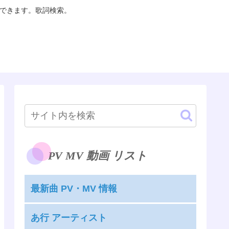
聴できます。歌詞検索。
PV MV 動画 リスト
最新曲 PV・MV 情報
あ行 アーティスト