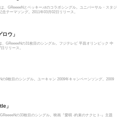
!!!!」は、GReeeeNとベッキー♪♯のコラボシングル。ユニバーサル・スタジ
記念テーマソング。2011年03月02日リリース。
カゲロウ」
」は、GReeeeNの31枚目のシングル。フジテレビ 平昌オリンピック 中
07日リリース。
eeeNの9枚目のシングル。ユーキャン 2009年キャンペーンソング。2009
tle」
le」は、GReeeeNの33枚目のシングル。映画『愛唄 -約束のナクヒト-』主題