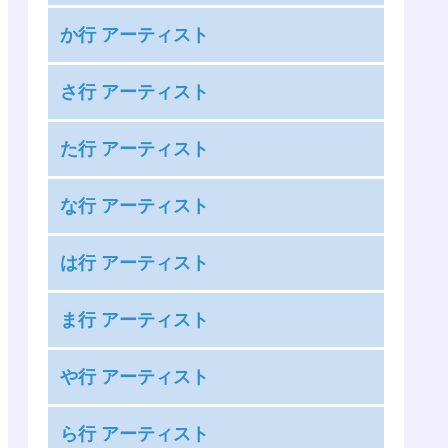
嵐
か行 アーティスト
安室奈美恵
KAT-TUN
絢香
さ行 アーティスト
KANA-BOON
アンジュルム
THE RAMPAGE from EXILE TRIBE
カントリー・ガールズ
た行 アーティスト
あいみょん
三代目 J SOUL BROTHERS from EXILE
GARNiDELiA
藍井エイル
タッキー＆翼
TRIBE
な行 アーティスト
神様、僕は気づいてしまった
雨宮天
高橋優
サンボマスター
COLOR CREATION
麻倉もも
ナオト・インティライミ
竹達彩奈
は行 アーティスト
THE イナズマ戦隊
安月名莉子
nano.RIPE
DAOKO
The Birthday
Kis-My-Ft2
BUMP OF CHICKEN
足立佳奈
ナナヲアカリ
ま行 アーティスト
the peggies
King & Prince
back number
[Alexandros]
夏川椎菜
ChouCho
SILENT SIREN
King Gnu
前島麻由
Perfume
ASIAN KUNG-FU GENERATION
や行 アーティスト
中田ヤスタカ
超特急
佐々木恵梨
9mm Parabellum Bullet
マカロニえんぴつ
HYDE
androp
やなぎなぎ
佐咲紗花
XOX
まねきケチャ
ら行 アーティスト
BACK-ON
Ivy to Fraudulent Game
NiziU
つばきファクトリー