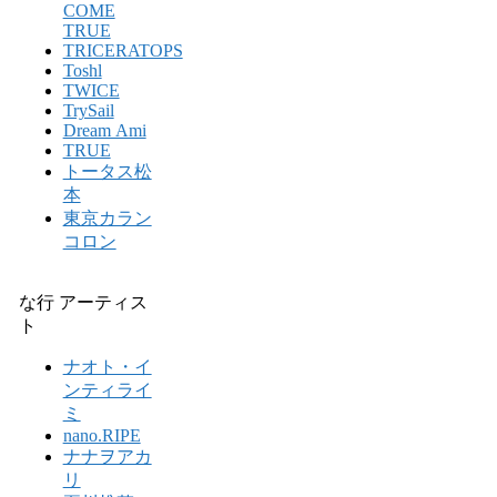
COME
TRUE
TRICERATOPS
Toshl
TWICE
TrySail
Dream Ami
TRUE
トータス松
本
東京カラン
コロン
な行 アーティス
ト
ナオト・イ
ンティライ
ミ
nano.RIPE
ナナヲアカ
リ