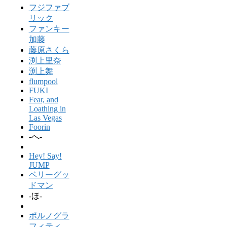
フジファブ
リック
ファンキー
加藤
藤原さくら
渕上里奈
渕上舞
flumpool
FUKI
Fear, and
Loathing in
Las Vegas
Foorin
-へ-
Hey! Say!
JUMP
ベリーグッ
ドマン
-ほ-
ポルノグラ
フィティ