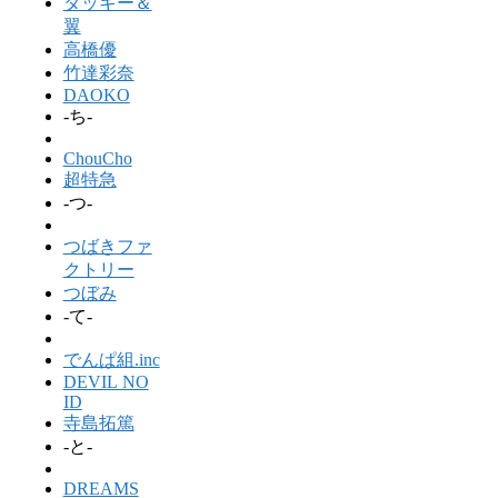
タッキー＆
翼
高橋優
竹達彩奈
DAOKO
-ち-
ChouCho
超特急
-つ-
つばきファ
クトリー
つぼみ
-て-
でんぱ組.inc
DEVIL NO
ID
寺島拓篤
-と-
DREAMS