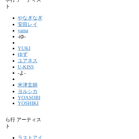
ト
やなぎなぎ
安田レイ
yama
-ゆ-
YUKI
ゆず
ユアネス
U-KISS
-よ-
米津玄師
ヨルシカ
YOASOBI
YOSHIKI
ら行 アーティス
ト
ラストアイ