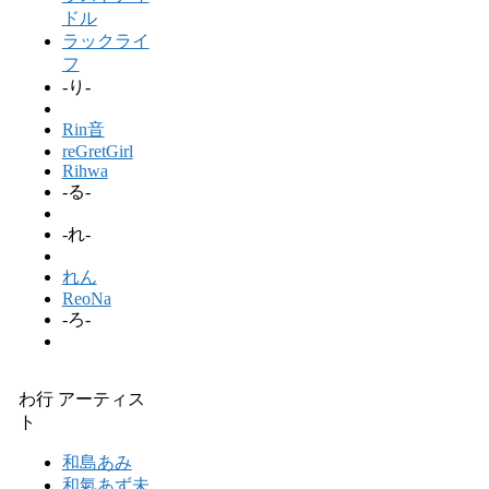
ドル
ラックライ
フ
-り-
Rin音
reGretGirl
Rihwa
-る-
-れ-
れん
ReoNa
-ろ-
わ行 アーティス
ト
和島あみ
和氣あず未