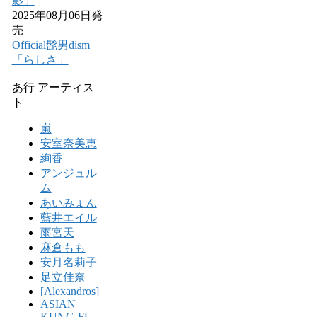
影」
2025年08月06日発
売
Official髭男dism
「らしさ」
あ行 アーティス
ト
嵐
安室奈美恵
絢香
アンジュル
ム
あいみょん
藍井エイル
雨宮天
麻倉もも
安月名莉子
足立佳奈
[Alexandros]
ASIAN
KUNG-FU