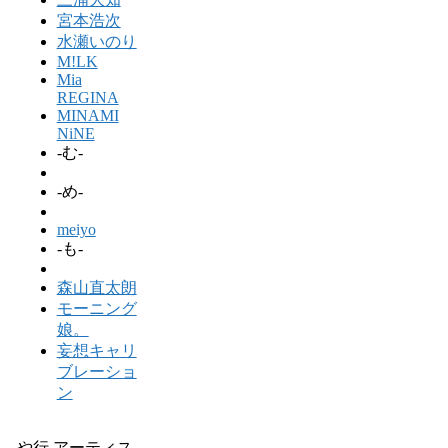
宮本浩次
水瀬いのり
M!LK
Mia
REGINA
MINAMI
NiNE
-む-
-め-
meiyo
-も-
森山直太朗
モーニング
娘。
妄想キャリ
ブレーショ
ン
や行 アーティス