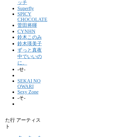
ッチ
Superfly
SPICY
CHOCOLATE
菅田将暉
CYNHN
鈴木このみ
鈴木瑛美子
ずっと真夜
中でいいの
に。
-せ-
SEKAI NO
OWARI
Sexy Zone
-そ-
た行 アーティス
ト