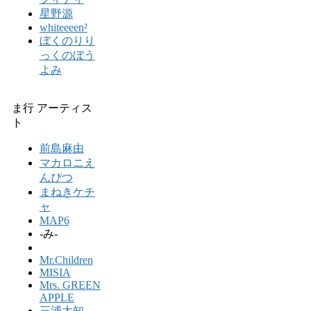
星野源
whiteeeen²
ぼくのりり
っくのぼう
よみ
ま行 アーティス
ト
前島麻由
マカロニえ
んぴつ
まねきケチ
ャ
MAP6
-み-
Mr.Children
MISIA
Mrs. GREEN
APPLE
三浦大知