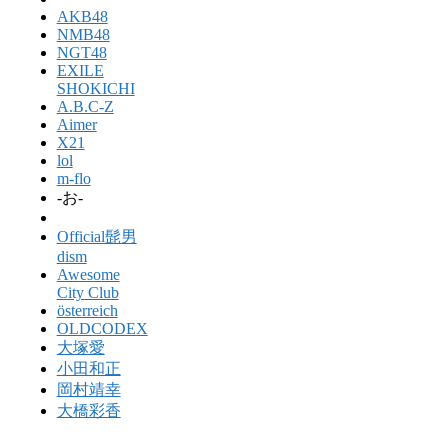
AKB48
NMB48
NGT48
EXILE
SHOKICHI
A.B.C-Z
Aimer
X21
lol
m-flo
-お-
Official髭男
dism
Awesome
City Club
österreich
OLDCODEX
大塚愛
小田和正
岡村靖幸
大橋彩香