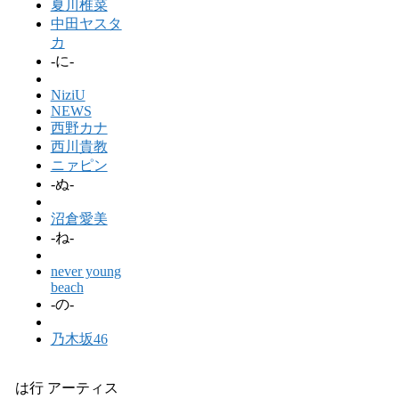
夏川椎菜
中田ヤスタ
カ
-に-
NiziU
NEWS
西野カナ
西川貴教
ニァピン
-ぬ-
沼倉愛美
-ね-
never young
beach
-の-
乃木坂46
は行 アーティス