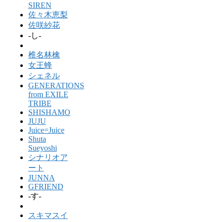
SIREN
佐々木恵梨
佐咲紗花
-し-
椎名林檎
女王蜂
シェネル
GENERATIONS
from EXILE
TRIBE
SHISHAMO
JUJU
Juice=Juice
Shuta
Sueyoshi
シナリオア
ート
JUNNA
GFRIEND
-す-
スキマスイ