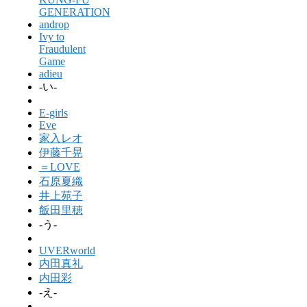
GENERATION
androp
Ivy to
Fraudulent
Game
adieu
-い-
E-girls
Eve
家入レオ
伊藤千晃
＝LOVE
石原夏織
井上苑子
飯田里穂
-う-
UVERworld
内田真礼
内田彩
-え-