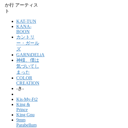
か行 アーティス
ト
KAT-TUN
KANA-
BOON
カントリ
ー・ガール
ズ
GARNiDELiA
神様、僕は
気づいてし
まった
COLOR
CREATION
-き-
Kis-My-Ft2
King &
Prince
King Gnu
9mm
Parabellum