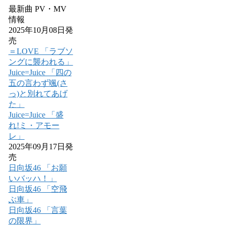
最新曲 PV・MV
情報
2025年10月08日発
売
＝LOVE 「ラブソ
ングに襲われる」
Juice=Juice 「四の
五の言わず颯(さ
っ)と別れてあげ
た」
Juice=Juice 「盛
れ!ミ・アモー
レ」
2025年09月17日発
売
日向坂46 「お願
いバッハ！」
日向坂46 「空飛
ぶ車」
日向坂46 「言葉
の限界」