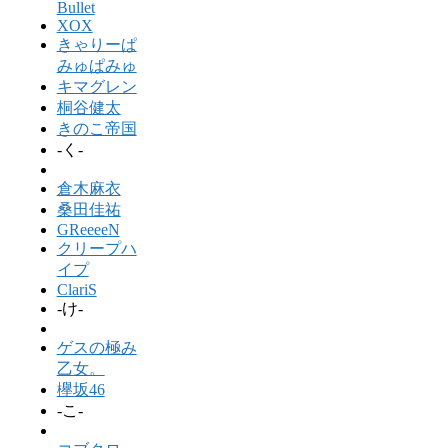
Bullet
XOX
きゃりーぱ
みゅぱみゅ
キマグレン
桐谷健太
きのこ帝国
-く-
倉木麻衣
桑田佳祐
GReeeeN
クリープハ
イプ
ClariS
-け-
ゲスの極み
乙女。
欅坂46
-こ-