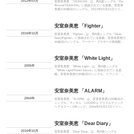
2012年03月
安室奈美恵 「YEAH-OH」は、両A面シングル『Go
Round/YEAH-OH』に収録されている楽曲。安室奈
美恵の39枚目のシングル。2012年03月21日リリー
ス。
安室奈美恵 「Fighter」
2016年10月
安室奈美恵 「Fighter」は、両A面シングル『Dear
Diary/Fighter』に収録されている楽曲。安室奈美恵の
46枚目のシングル。ワーナー・ブラザース映画配給
映画『デスノート Light up the NEW world』劇中
歌。2016年10月26日リリース。
安室奈美恵 「White Light」
2005年
安室奈美恵 「White Light」は、両A面シングル
『White Light/Violet Sauce』に収録されている楽
曲。安室奈美恵の30枚目のシングル。ドワンゴ「い
ろメロミックス」キャンペーン・ソング。2005年11
月16日リリース。
安室奈美恵 「ALARM」
2004年
安室奈美恵 「ALARM」は、安室奈美恵の26枚目の
シングル。マンダム「LUCIDO-L プリズムマジック
ヘアカラー」CMソング。2004年03月17日リリー
ス。
安室奈美恵 「Dear Diary」
2016年10月
安室奈美恵 「Dear Diary」は、両A面シングル