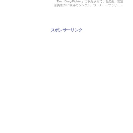
『Dear Diary/Fighter』に収録されている楽曲。安室
奈美恵の46枚目のシングル。ワーナー・ブラザース
映画配給映画『デスノート Light up the NEW
world』主題歌。2016年10月26日リリース。
スポンサーリンク