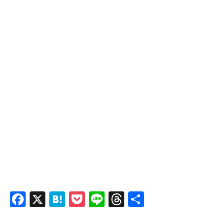
F
X
H
P
Li
T
共
a
at
o
n
hr
有