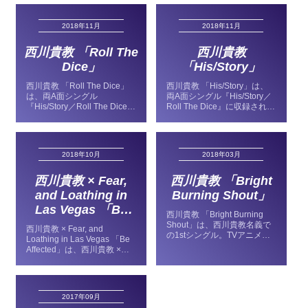
c
e
ck
e
e
2018年11月
2018年11月
e
n
et
a
b
a
d
西川貴教 「Roll The
西川貴教
Dice」
「His/Story」
o
s
西川貴教 「Roll The Dice」
西川貴教 「His/Story」は、
o
は、両A面シングル
両A面シングル『His/Story／
『His/Story／Roll The Dice』
Roll The Dice』に収録されて
k
に収録されている楽曲。2枚
いる楽曲。2枚目のシング
目のシングル。武侠ファンタ
ル。ニトロプラス”虚淵 玄”が
ジー人形劇「Thunderbolt
挑む新ジャンルの日台合同映
Fantasy 東離劍遊紀2」のエ
像企画「Thunderbolt
2018年10月
2018年03月
ンディングテーマ。2018年
Fantasy Project」の新シリー
11月14日リース。
ズ「Thunderbolt Fantasy 東
西川貴教 × Fear,
西川貴教 「Bright
離劍遊紀2」のオープニング
テーマ。2018年11月14日リ
and Loathing in
Burning Shout」
ース。
Las Vegas 「Be
西川貴教 「Bright Burning
Affected」
Shout」は、西川貴教名義で
西川貴教 × Fear, and
の1stシングル。TVアニメ
Loathing in Las Vegas 「Be
『Fate/EXTRA Last Encore』
Affected」は、西川貴教 ×
のオープニングテーマ。
Fear, and Loathing in Las
2018年03月07日リリース。
Vegas名義の配信楽曲。TVア
ニメ「学園BASARA」とテー
マソング。2018年10月05日
2017年09月
リリース。