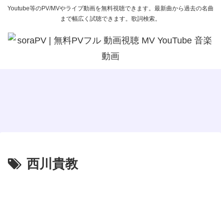
Youtube等のPV/MVやライブ動画を無料視聴できます。最新曲から過去の名曲
まで幅広く試聴できます。歌詞検索。
2025年10月
2025年09月
言わず颯
＝LOVE 「ラブソングに襲われ
日向坂46 「空飛ぶ車」
る」
西川貴教