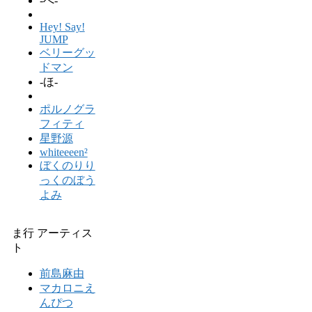
-へ-
Hey! Say!
JUMP
ベリーグッ
ドマン
-ほ-
ポルノグラ
フィティ
星野源
whiteeeen²
ぼくのりり
っくのぼう
よみ
ま行 アーティス
ト
前島麻由
マカロニえ
んぴつ