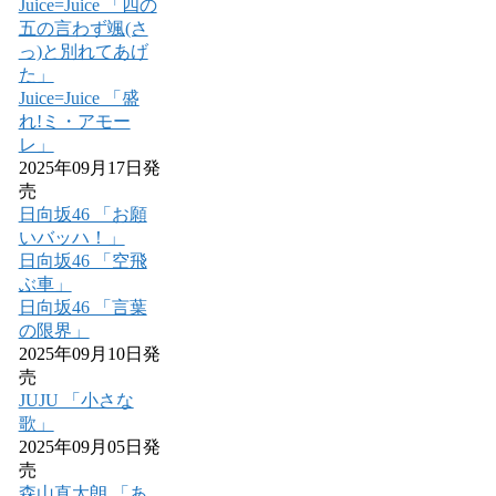
Juice=Juice 「四の
五の言わず颯(さ
っ)と別れてあげ
た」
Juice=Juice 「盛
れ!ミ・アモー
レ」
2025年09月17日発
売
日向坂46 「お願
いバッハ！」
日向坂46 「空飛
ぶ車」
日向坂46 「言葉
の限界」
2025年09月10日発
売
JUJU 「小さな
歌」
2025年09月05日発
売
森山直太朗 「あ