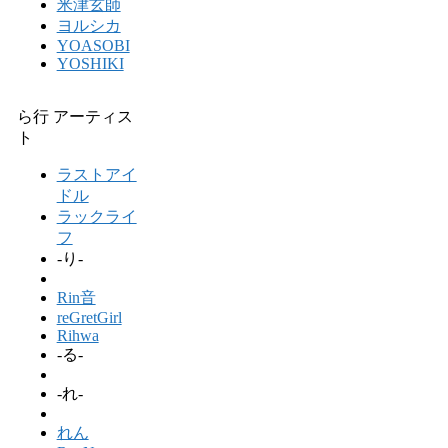
米津玄師
ヨルシカ
YOASOBI
YOSHIKI
ら行 アーティス
ト
ラストアイ
ドル
ラックライ
フ
-り-
Rin音
reGretGirl
Rihwa
-る-
-れ-
れん