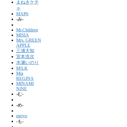
まねきケチ
ャ
MAP6
-み-
Mr.Children
MISIA
Mrs. GREEN
APPLE
三浦大知
宮本浩次
水瀬いのり
M!LK
Mia
REGINA
MINAMI
NiNE
-む-
-め-
meiyo
-も-