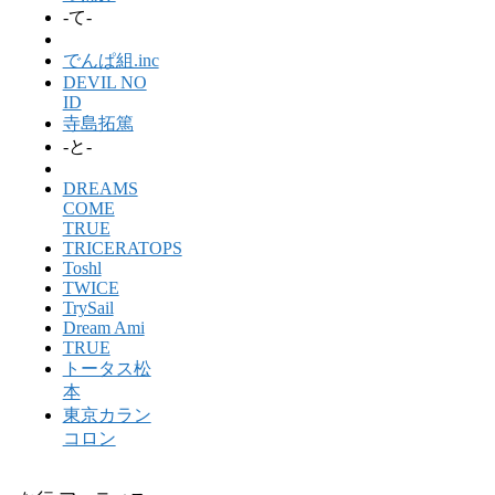
-て-
でんぱ組.inc
DEVIL NO
ID
寺島拓篤
-と-
DREAMS
COME
TRUE
TRICERATOPS
Toshl
TWICE
TrySail
Dream Ami
TRUE
トータス松
本
東京カラン
コロン