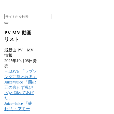
PV MV 動画
リスト
最新曲 PV・MV
情報
2025年10月08日発
売
＝LOVE 「ラブソ
ングに襲われる」
Juice=Juice 「四の
五の言わず颯(さ
っ)と別れてあげ
た」
Juice=Juice 「盛
れ!ミ・アモー