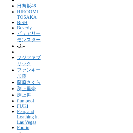
日向坂46
HIROOMI
TOSAKA
BiSH
Beverly
ピュアリー
モンスター
-ふ-
フジファブ
リック
ファンキー
加藤
藤原さくら
渕上里奈
渕上舞
flumpool
FUKI
Fear, and
Loathing in
Las Vegas
Foorin