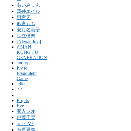
あいみょん
藍井エイル
雨宮天
麻倉もも
安月名莉子
足立佳奈
[Alexandros]
ASIAN
KUNG-FU
GENERATION
androp
Ivy to
Fraudulent
Game
adieu
-い-
E-girls
Eve
家入レオ
伊藤千晃
＝LOVE
石原夏織