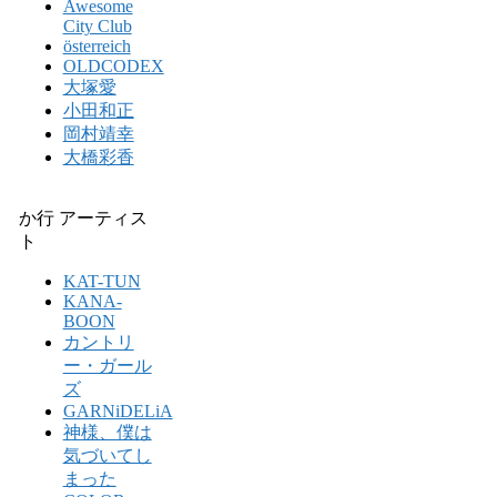
Awesome
City Club
österreich
OLDCODEX
大塚愛
小田和正
岡村靖幸
大橋彩香
か行 アーティス
ト
KAT-TUN
KANA-
BOON
カントリ
ー・ガール
ズ
GARNiDELiA
神様、僕は
気づいてし
まった