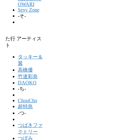
OWARI
Sexy Zone
-そ-
た行 アーティス
ト
タッキー＆
翼
高橋優
竹達彩奈
DAOKO
-ち-
ChouCho
超特急
-つ-
つばきファ
クトリー
つぼみ