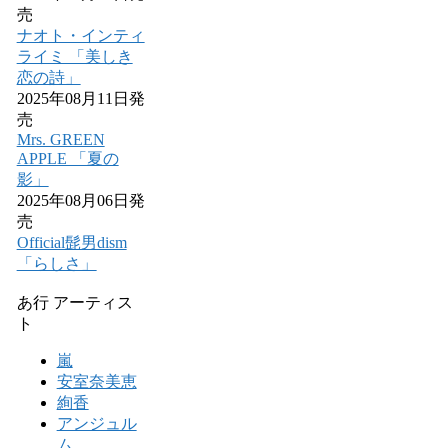
売
ナオト・インティ
ライミ 「美しき
恋の詩」
2025年08月11日発
売
Mrs. GREEN
APPLE 「夏の
影」
2025年08月06日発
売
Official髭男dism
「らしさ」
あ行 アーティス
ト
嵐
安室奈美恵
絢香
アンジュル
ム