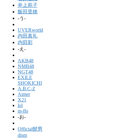
井上苑子
飯田里穂
-う-
UVERworld
内田真礼
内田彩
-え-
AKB48
NMB48
NGT48
EXILE
SHOKICHI
A.B.C-Z
Aimer
X21
lol
m-flo
-お-
Official髭男
dism