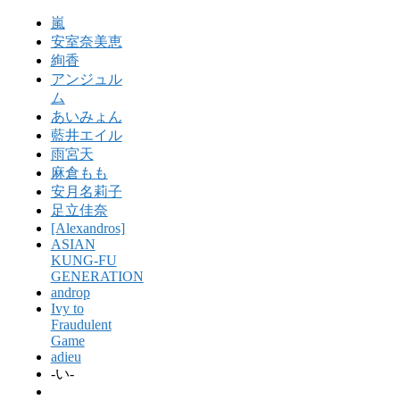
嵐
安室奈美恵
絢香
アンジュル
ム
あいみょん
藍井エイル
雨宮天
麻倉もも
安月名莉子
足立佳奈
[Alexandros]
ASIAN
KUNG-FU
GENERATION
androp
Ivy to
Fraudulent
Game
adieu
-い-