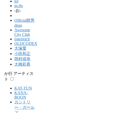
lol
m-flo
-お-
Official髭男
dism
Awesome
City Club
österreich
OLDCODEX
大塚愛
小田和正
岡村靖幸
大橋彩香
か行 アーティス
ト
KAT-TUN
KANA-
BOON
カントリ
ー・ガール
ズ