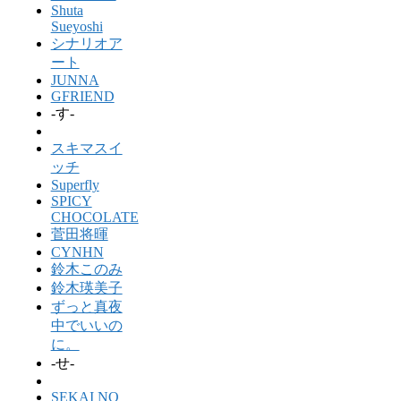
Shuta
Sueyoshi
シナリオア
ート
JUNNA
GFRIEND
-す-
スキマスイ
ッチ
Superfly
SPICY
CHOCOLATE
菅田将暉
CYNHN
鈴木このみ
鈴木瑛美子
ずっと真夜
中でいいの
に。
-せ-
SEKAI NO