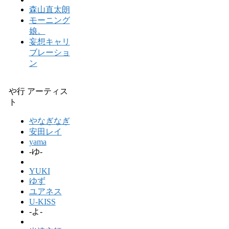
森山直太朗
モーニング
娘。
妄想キャリ
ブレーショ
ン
や行 アーティス
ト
やなぎなぎ
安田レイ
yama
-ゆ-
YUKI
ゆず
ユアネス
U-KISS
-よ-