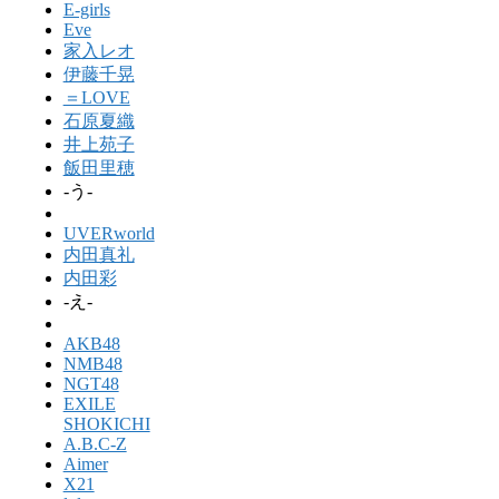
E-girls
Eve
家入レオ
伊藤千晃
＝LOVE
石原夏織
井上苑子
飯田里穂
-う-
UVERworld
内田真礼
内田彩
-え-
AKB48
NMB48
NGT48
EXILE
SHOKICHI
A.B.C-Z
Aimer
X21