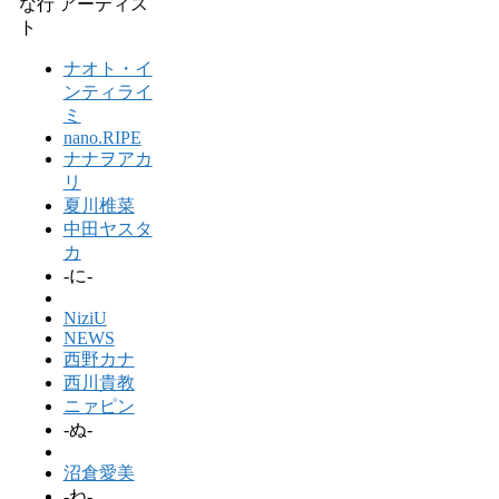
な行 アーティス
ト
ナオト・イ
ンティライ
ミ
nano.RIPE
ナナヲアカ
リ
夏川椎菜
中田ヤスタ
カ
-に-
NiziU
NEWS
西野カナ
西川貴教
ニァピン
-ぬ-
沼倉愛美
-ね-