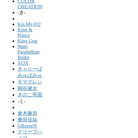
COLOR
CREATION
-き-
Kis-My-Ft2
King &
Prince
King Gnu
9mm
Parabellum
Bullet
XOX
きゃりーぱ
みゅぱみゅ
キマグレン
桐谷健太
きのこ帝国
-く-
倉木麻衣
桑田佳祐
GReeeeN
クリープハ