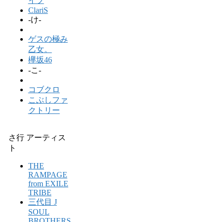
イプ
ClariS
-け-
ゲスの極み
乙女。
欅坂46
-こ-
コブクロ
こぶしファ
クトリー
さ行 アーティス
ト
THE
RAMPAGE
from EXILE
TRIBE
三代目 J
SOUL
BROTHERS