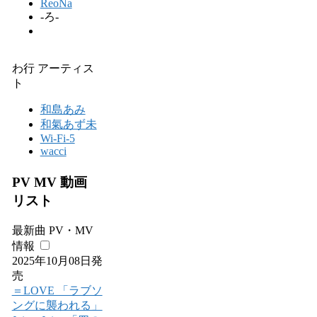
ReoNa
-ろ-
わ行 アーティス
ト
和島あみ
和氣あず未
Wi-Fi-5
wacci
PV MV 動画
リスト
最新曲 PV・MV
情報
2025年10月08日発
売
＝LOVE 「ラブソ
ングに襲われる」